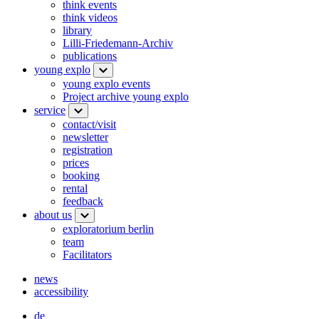
think events
think videos
library
Lilli-Friedemann-Archiv
publications
young explo
young explo events
Project archive young explo
service
contact/visit
newsletter
registration
prices
booking
rental
feedback
about us
exploratorium berlin
team
Facilitators
news
accessibility
de