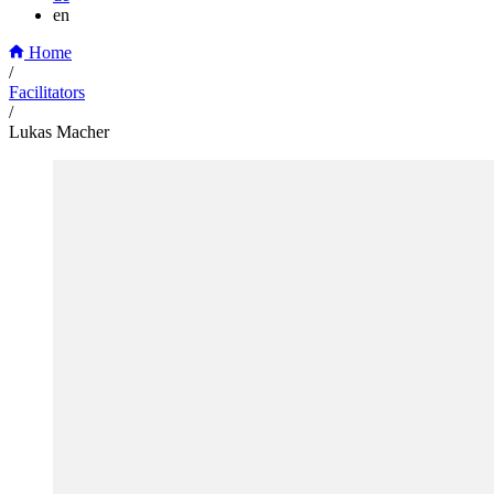
en
Home
/
Facilitators
/
Lukas Macher