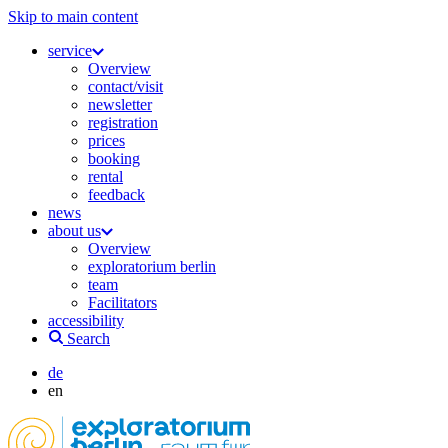
Skip to main content
service
Overview
contact/visit
newsletter
registration
prices
booking
rental
feedback
news
about us
Overview
exploratorium berlin
team
Facilitators
accessibility
Search
de
en