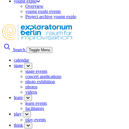
young explo
Overview
young explo events
Project archive young explo
Search
Toggle Menu
calendar
stage
stage events
concert applications
photo exhibition
photos
videos
learn
learn events
facilitators
play
play events
think