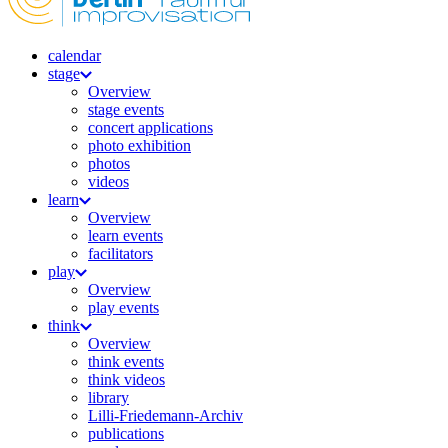
calendar
stage
Overview
stage events
concert applications
photo exhibition
photos
videos
learn
Overview
learn events
facilitators
play
Overview
play events
think
Overview
think events
think videos
library
Lilli-Friedemann-Archiv
publications