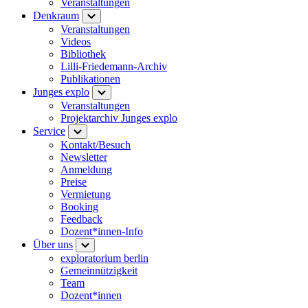
Veranstaltungen
Denkraum
Veranstaltungen
Videos
Bibliothek
Lilli-Friedemann-Archiv
Publikationen
Junges explo
Veranstaltungen
Projektarchiv Junges explo
Service
Kontakt/Besuch
Newsletter
Anmeldung
Preise
Vermietung
Booking
Feedback
Dozent*innen-Info
Über uns
exploratorium berlin
Gemeinnützigkeit
Team
Dozent*innen