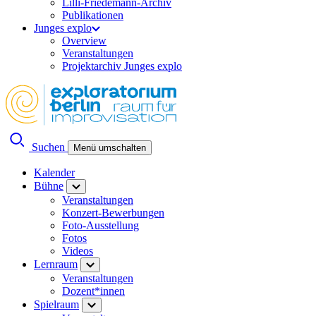
Lilli-Friedemann-Archiv
Publikationen
Junges explo
Overview
Veranstaltungen
Projektarchiv Junges explo
Suchen
Menü umschalten
Kalender
Bühne
Veranstaltungen
Konzert-Bewerbungen
Foto-Ausstellung
Fotos
Videos
Lernraum
Veranstaltungen
Dozent*innen
Spielraum