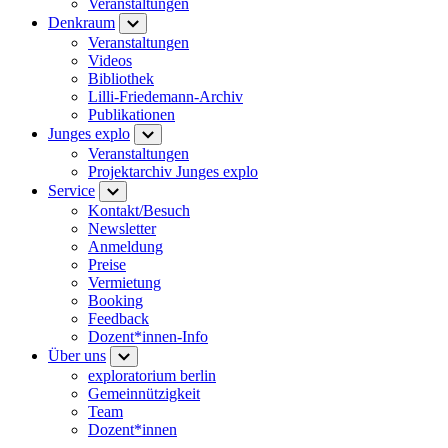
Veranstaltungen
Denkraum
Veranstaltungen
Videos
Bibliothek
Lilli-Friedemann-Archiv
Publikationen
Junges explo
Veranstaltungen
Projektarchiv Junges explo
Service
Kontakt/Besuch
Newsletter
Anmeldung
Preise
Vermietung
Booking
Feedback
Dozent*innen-Info
Über uns
exploratorium berlin
Gemeinnützigkeit
Team
Dozent*innen