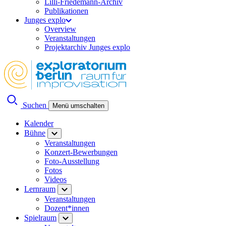
Lilli-Friedemann-Archiv
Publikationen
Junges explo
Overview
Veranstaltungen
Projektarchiv Junges explo
Suchen
Menü umschalten
Kalender
Bühne
Veranstaltungen
Konzert-Bewerbungen
Foto-Ausstellung
Fotos
Videos
Lernraum
Veranstaltungen
Dozent*innen
Spielraum