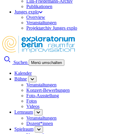
Lilli-Friedemann-Archiv
Publikationen
Junges explo
Overview
Veranstaltungen
Projektarchiv Junges explo
Suchen
Menü umschalten
Kalender
Bühne
Veranstaltungen
Konzert-Bewerbungen
Foto-Ausstellung
Fotos
Videos
Lernraum
Veranstaltungen
Dozent*innen
Spielraum