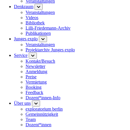
Veranstaltungen
Denkraum
Veranstaltungen
Videos
Bibliothek
Lilli-Friedemann-Archiv
Publikationen
Junges explo
Veranstaltungen
Projektarchiv Junges explo
Service
Kontakt/Besuch
Newsletter
Anmeldung
Preise
Vermietung
Booking
Feedback
Dozent*innen-Info
Über uns
exploratorium berlin
Gemeinnützigkeit
Team
Dozent*innen