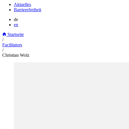
Aktuelles
Barrierefreiheit
de
en
Startseite
/
Facilitators
/
Christian Wolz