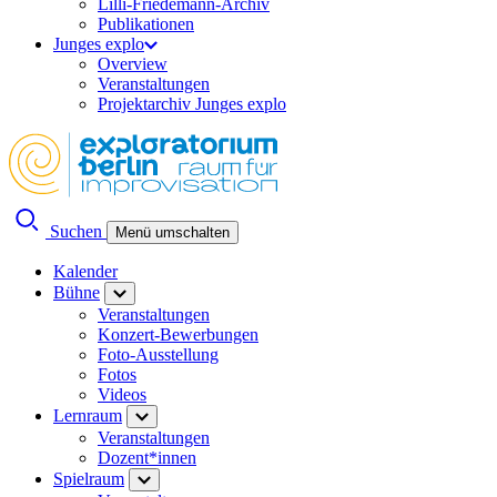
Lilli-Friedemann-Archiv
Publikationen
Junges explo
Overview
Veranstaltungen
Projektarchiv Junges explo
Suchen
Menü umschalten
Kalender
Bühne
Veranstaltungen
Konzert-Bewerbungen
Foto-Ausstellung
Fotos
Videos
Lernraum
Veranstaltungen
Dozent*innen
Spielraum