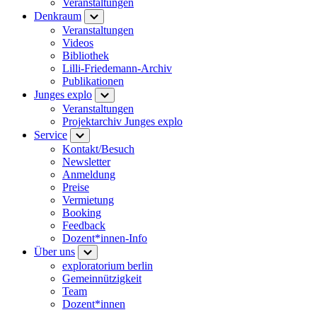
Veranstaltungen
Denkraum
Veranstaltungen
Videos
Bibliothek
Lilli-Friedemann-Archiv
Publikationen
Junges explo
Veranstaltungen
Projektarchiv Junges explo
Service
Kontakt/Besuch
Newsletter
Anmeldung
Preise
Vermietung
Booking
Feedback
Dozent*innen-Info
Über uns
exploratorium berlin
Gemeinnützigkeit
Team
Dozent*innen