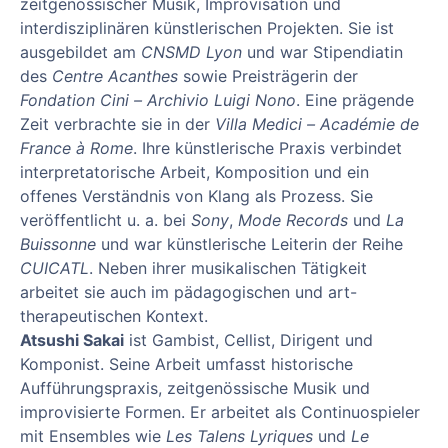
zeitgenössischer Musik, Improvisation und
interdisziplinären künstlerischen Projekten. Sie ist
ausgebildet am
CNSMD Lyon
und war Stipendiatin
des
Centre Acanthes
sowie Preisträgerin der
Fondation Cini – Archivio Luigi Nono
. Eine prägende
Zeit verbrachte sie in der
Villa Medici – Académie de
France à Rome
. Ihre künstlerische Praxis verbindet
interpretatorische Arbeit, Komposition und ein
offenes Verständnis von Klang als Prozess. Sie
veröffentlicht u. a. bei
Sony
,
Mode Records
und
La
Buissonne
und war künstlerische Leiterin der Reihe
CUICATL
. Neben ihrer musikalischen Tätigkeit
arbeitet sie auch im pädagogischen und art-
therapeutischen Kontext.
Atsushi Sakai
ist Gambist, Cellist, Dirigent und
Komponist. Seine Arbeit umfasst historische
Aufführungspraxis, zeitgenössische Musik und
improvisierte Formen. Er arbeitet als Continuospieler
mit Ensembles wie
Les Talens Lyriques
und
Le