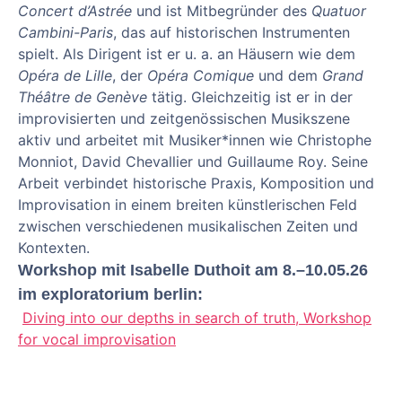
Concert d’Astrée
und ist Mitbegründer des
Quatuor
Cambini-Paris
, das auf historischen Instrumenten
spielt. Als Dirigent ist er u. a. an Häusern wie dem
Opéra de Lille
, der
Opéra Comique
und dem
Grand
Théâtre de Genève
tätig. Gleichzeitig ist er in der
improvisierten und zeitgenössischen Musikszene
aktiv und arbeitet mit Musiker*innen wie Christophe
Monniot, David Chevallier und Guillaume Roy. Seine
Arbeit verbindet historische Praxis, Komposition und
Improvisation in einem breiten künstlerischen Feld
zwischen verschiedenen musikalischen Zeiten und
Kontexten.
Workshop mit Isabelle Duthoit am 8.–10.05.26
im exploratorium berlin:
Diving into our depths in search of truth, Workshop
for vocal improvisation