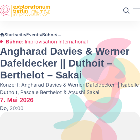
Skip to main content
M
Suchen
Startseite
Events
Bühne
/
/
/
Bühne
: Improvisation International
Angharad Davies & Werner
Dafeldecker || Duthoit –
Berthelot – Sakai
Konzert: Angharad Davies & Werner Dafeldecker || Isabelle
Duthoit, Pascale Berthelot & Atsushi Sakai
7. Mai 2026
Do,
20:00