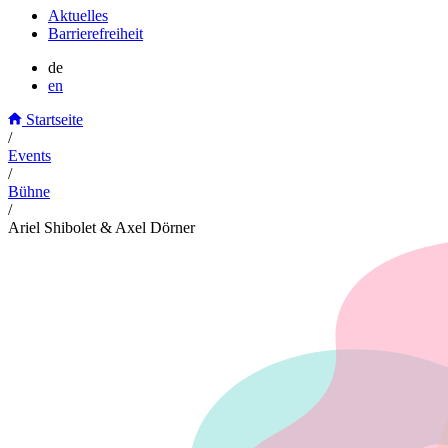
Aktuelles
Barrierefreiheit
de
en
Startseite
/
Events
/
Bühne
/
Ariel Shibolet & Axel Dörner