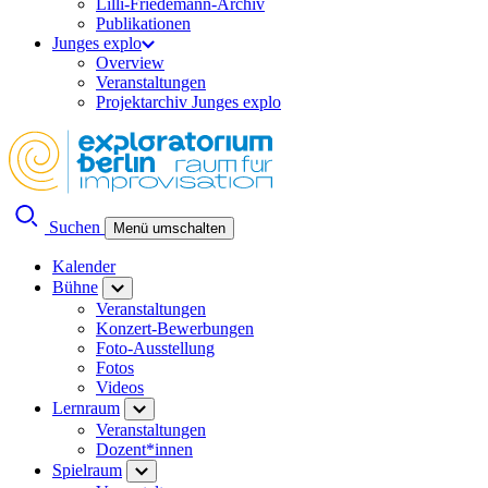
Lilli-Friedemann-Archiv
Publikationen
Junges explo
Overview
Veranstaltungen
Projektarchiv Junges explo
Suchen
Menü umschalten
Kalender
Bühne
Veranstaltungen
Konzert-Bewerbungen
Foto-Ausstellung
Fotos
Videos
Lernraum
Veranstaltungen
Dozent*innen
Spielraum