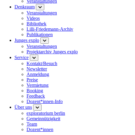
Veranstaltungen
Denkraum
Veranstaltungen
Videos
Bibliothek
Lilli-Friedemann-Archiv
Publikationen
Junges explo
Veranstaltungen
Projektarchiv Junges explo
Service
Kontakt/Besuch
Newsletter
Anmeldung
Preise
Vermietung
Booking
Feedback
Dozent*innen-Info
Über uns
exploratorium berlin
Gemeinnützigkeit
Team
Dozent*innen