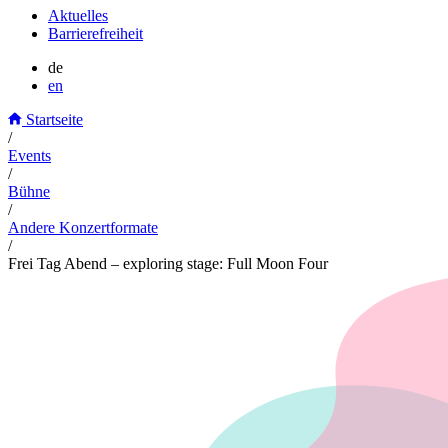
Aktuelles
Barrierefreiheit
de
en
Startseite
/
Events
/
Bühne
/
Andere Konzertformate
/
Frei Tag Abend – exploring stage: Full Moon Four