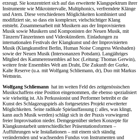
erzeugt. Sie konzentriert sich auf das erweiterte Klangspektrum ihrer
Instrumente wie Mikrointervalle, Multiphonics, verfremdete Klänge
und Atem. Diese verschiedenen Möglichkeiten kombiniert und
modifiziert sie, so dass ein komplexer, vielschichtiger Klang
entsteht. Zusammenarbeit mit Musikern aus der Improvisierten
Musik sowie Musikern und Komponisten der Neuen Musik, mit
Tänzern/Tänzerinnen und Videokünstlern. Einladungen zu
internationalen Festivals der Klangkunst und der Improvisierten
Musik (Klangkunstfest Berlin, Human Noise Congress Wiesbaden)
sowie der Neuen Musik (Intersonanzen Potsdam). Langjähriges
Mitglied des Kammerensembles ad hoc (Leitung: Thomas Gerwin),
weitere feste Ensembles Welt am Draht, Die Zukunft der Gurke,
Kalte Reserve (u.a. mit Wolfgang Schliemann, dr), Duo mit Markus
Wettstein.
Wolfgang Schliemann
hat im weiten Feld des zeitgenössischen
Musikschaffens eine Position eingenommen, die ebenso spezialisiert
wie vielseitig ist. Als Perkussionist und Performer betreibt er die
Kunst des Schlagzeugspiels als fortgesetztes Projekt erweiterter
Möglichkeiten. Seine radikale Spielauffassung (: alles, was klingt,
kann auch Musik werden) schlägt sich in der Praxis vorwiegend
freier Improvisation nieder. Demgegenüber stehen Konzepte für
Klangkunstarbeit unterschiedlicher Präsentationsformen –
Aufführungen wie Installationen – mit einem sich ständig
verändernden und wachsenden Fundus von Instrumenten und