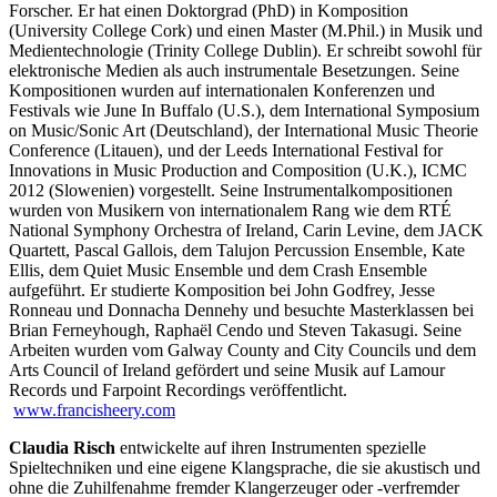
Forscher. Er hat einen Doktorgrad (PhD) in Komposition
(University College Cork) und einen Master (M.Phil.) in Musik und
Medientechnologie (Trinity College Dublin). Er schreibt sowohl für
elektronische Medien als auch instrumentale Besetzungen. Seine
Kompositionen wurden auf internationalen Konferenzen und
Festivals wie June In Buffalo (U.S.), dem International Symposium
on Music/Sonic Art (Deutschland), der International Music Theorie
Conference (Litauen), und der Leeds International Festival for
Innovations in Music Production and Composition (U.K.), ICMC
2012 (Slowenien) vorgestellt. Seine Instrumentalkompositionen
wurden von Musikern von internationalem Rang wie dem RTÉ
National Symphony Orchestra of Ireland, Carin Levine, dem JACK
Quartett, Pascal Gallois, dem Talujon Percussion Ensemble, Kate
Ellis, dem Quiet Music Ensemble und dem Crash Ensemble
aufgeführt. Er studierte Komposition bei John Godfrey, Jesse
Ronneau und Donnacha Dennehy und besuchte Masterklassen bei
Brian Ferneyhough, Raphaël Cendo und Steven Takasugi. Seine
Arbeiten wurden vom Galway County and City Councils und dem
Arts Council of Ireland gefördert und seine Musik auf Lamour
Records und Farpoint Recordings veröffentlicht.
www.francisheery.com
Claudia Risch
entwickelte auf ihren Instrumenten spezielle
Spieltechniken und eine eigene Klangsprache, die sie akustisch und
ohne die Zuhilfenahme fremder Klangerzeuger oder -verfremder