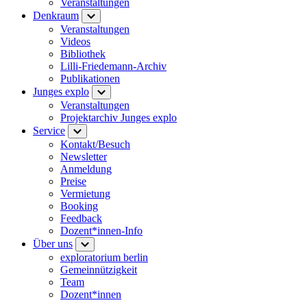
Veranstaltungen
Denkraum
Veranstaltungen
Videos
Bibliothek
Lilli-Friedemann-Archiv
Publikationen
Junges explo
Veranstaltungen
Projektarchiv Junges explo
Service
Kontakt/Besuch
Newsletter
Anmeldung
Preise
Vermietung
Booking
Feedback
Dozent*innen-Info
Über uns
exploratorium berlin
Gemeinnützigkeit
Team
Dozent*innen