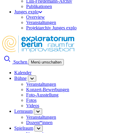
Lilli-Friedemann-Archiv
Publikationen
Junges explo
Overview
Veranstaltungen
Projektarchiv Junges explo
Suchen
Menü umschalten
Kalender
Bühne
Veranstaltungen
Konzert-Bewerbungen
Foto-Ausstellung
Fotos
Videos
Lernraum
Veranstaltungen
Dozent*innen
Spielraum