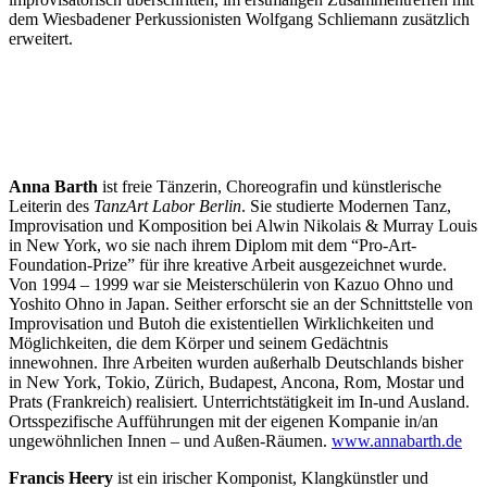
dem Wiesbadener Perkussionisten Wolfgang Schliemann zusätzlich
erweitert.
Anna Barth
ist freie Tänzerin, Choreografin und künstlerische
Leiterin des
TanzArt Labor Berlin
. Sie studierte Modernen Tanz,
Improvisation und Komposition bei Alwin Nikolais & Murray Louis
in New York, wo sie nach ihrem Diplom mit dem “Pro-Art-
Foundation-Prize” für ihre kreative Arbeit ausgezeichnet wurde.
Von 1994 – 1999 war sie Meisterschülerin von Kazuo Ohno und
Yoshito Ohno in Japan. Seither erforscht sie an der Schnittstelle von
Improvisation und Butoh die existentiellen Wirklichkeiten und
Möglichkeiten, die dem Körper und seinem Gedächtnis
innewohnen. Ihre Arbeiten wurden außerhalb Deutschlands bisher
in New York, Tokio, Zürich, Budapest, Ancona, Rom, Mostar und
Prats (Frankreich) realisiert. Unterrichtstätigkeit im In-und Ausland.
Ortsspezifische Aufführungen mit der eigenen Kompanie in/an
ungewöhnlichen Innen – und Außen-Räumen.
www.annabarth.de
Francis Heery
ist ein irischer Komponist, Klangkünstler und