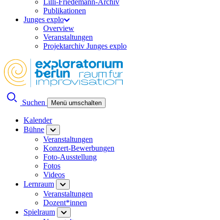
Lilli-Friedemann-Archiv
Publikationen
Junges explo
Overview
Veranstaltungen
Projektarchiv Junges explo
Suchen
Menü umschalten
Kalender
Bühne
Veranstaltungen
Konzert-Bewerbungen
Foto-Ausstellung
Fotos
Videos
Lernraum
Veranstaltungen
Dozent*innen
Spielraum