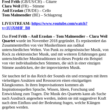
Fred Frith
(GB/US/CH) – Gitarre
Clara Weil
(FR) – Stimme
Anil Eraslan
(TR/DE) – Cello
Tom Malmendier
(BE) – Schlagzeug
LIVESTREAM:
https://www.youtube.com/watch?
v=1UjXftHF_B8
Das
Fred Frith – Anil Eraslan – Tom Malmendier – Clara Weil
Quartet
wurde im November 2018 gegründet. Es repräsentiert das
Zusammentreffen von vier MusikerInnen aus radikal
unterschiedlichen Welten. Von Punk zu zeitgenössischer Musik, von
Rock zu elektronischer Musik, und mit weiteren Erfahrungen ganz
unterschiedlicher Musiktraditionen ist dieses Projekt ein Beispiel
von vier individualistischen Stimmen, die sich in einer einzigen
Stimme ausdrücken, der der improvisierten Musik.­­­­­­­­­­­­­­
Sie tauchen tief in das Reich der Sounds ein und erzeugen mit ihren
vielseitigen Ansätzen und Ressourcen einen einzigartigen
Klangkosmos. In ihren Improvisationen kommen als
Inspirationsquellen Sprache, Wissen, Ideen, Forschung und
Entwicklung zum Tragen. Die Musik des Quartetts kann als Suche
nach Ausdruck angesehen werden, indem sie mit suggestiver Kraft
nach dem Einfluss und der Bedeutung fragen, welche Klängen
gegeben werden.