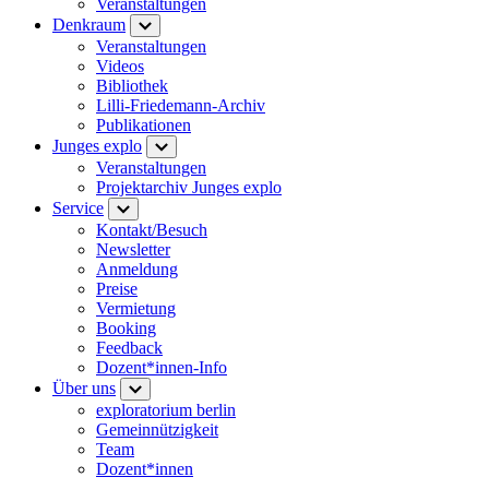
Veranstaltungen
Denkraum
Veranstaltungen
Videos
Bibliothek
Lilli-Friedemann-Archiv
Publikationen
Junges explo
Veranstaltungen
Projektarchiv Junges explo
Service
Kontakt/Besuch
Newsletter
Anmeldung
Preise
Vermietung
Booking
Feedback
Dozent*innen-Info
Über uns
exploratorium berlin
Gemeinnützigkeit
Team
Dozent*innen