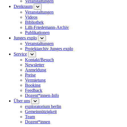
Veranstaltungen
Denkraum
Veranstaltungen
Videos
Bibliothek
Lilli-Friedemann-Archiv
Publikationen
Junges explo
Veranstaltungen
Projektarchiv Junges explo
Service
Kontakt/Besuch
Newsletter
Anmeldung
Preise
Vermietung
Booking
Feedback
Dozent*innen-Info
Über uns
exploratorium berlin
Gemeinnützigkeit
Team
Dozent*innen