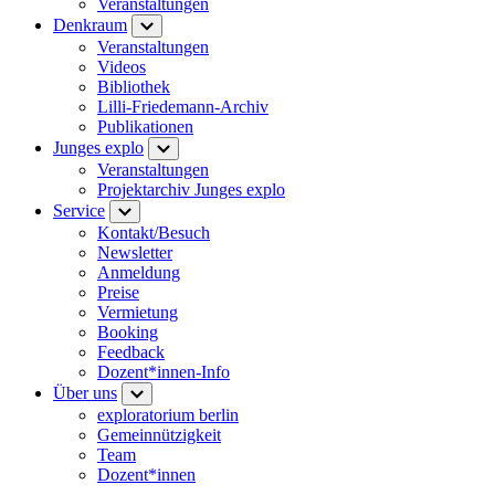
Veranstaltungen
Denkraum
Veranstaltungen
Videos
Bibliothek
Lilli-Friedemann-Archiv
Publikationen
Junges explo
Veranstaltungen
Projektarchiv Junges explo
Service
Kontakt/Besuch
Newsletter
Anmeldung
Preise
Vermietung
Booking
Feedback
Dozent*innen-Info
Über uns
exploratorium berlin
Gemeinnützigkeit
Team
Dozent*innen