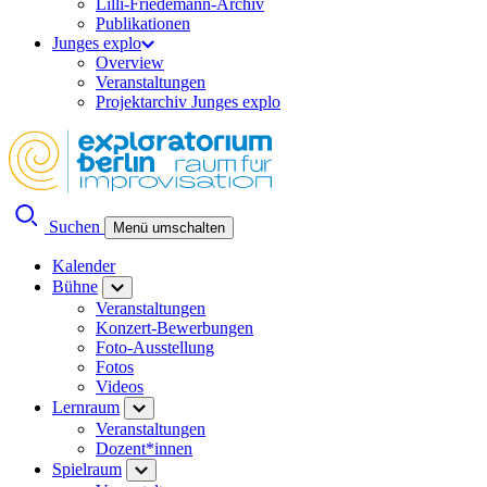
Lilli-Friedemann-Archiv
Publikationen
Junges explo
Overview
Veranstaltungen
Projektarchiv Junges explo
Suchen
Menü umschalten
Kalender
Bühne
Veranstaltungen
Konzert-Bewerbungen
Foto-Ausstellung
Fotos
Videos
Lernraum
Veranstaltungen
Dozent*innen
Spielraum