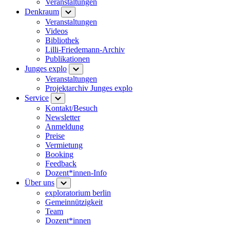
Veranstaltungen
Denkraum
Veranstaltungen
Videos
Bibliothek
Lilli-Friedemann-Archiv
Publikationen
Junges explo
Veranstaltungen
Projektarchiv Junges explo
Service
Kontakt/Besuch
Newsletter
Anmeldung
Preise
Vermietung
Booking
Feedback
Dozent*innen-Info
Über uns
exploratorium berlin
Gemeinnützigkeit
Team
Dozent*innen