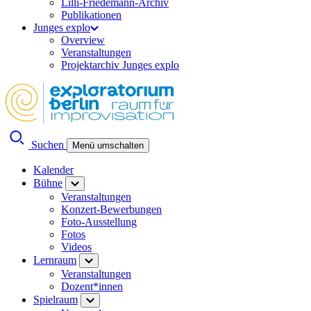
Lilli-Friedemann-Archiv
Publikationen
Junges explo
Overview
Veranstaltungen
Projektarchiv Junges explo
Suchen
Menü umschalten
Kalender
Bühne
Veranstaltungen
Konzert-Bewerbungen
Foto-Ausstellung
Fotos
Videos
Lernraum
Veranstaltungen
Dozent*innen
Spielraum