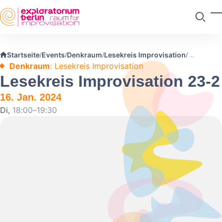
Skip to main content
M
Suchen
Startseite
Events
Denkraum
Lesekreis Improvisation
/
/
/
/
Denkraum
: Lesekreis Improvisation
Lesekreis Improvisation 23-2
16. Jan. 2024
Di,
18:00–19:30