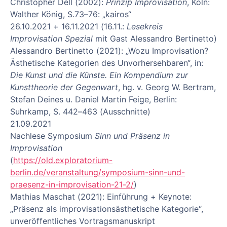
Christopher Dell (2002):
Prinzip Improvisation
, Köln:
Walther König, S.73–76: „kairos“
26.10.2021 + 16.11.2021 (16.11.:
Lesekreis
Improvisation Spezial
mit Gast Alessandro Bertinetto)
Alessandro Bertinetto (2021): „Wozu Improvisation?
Ästhetische Kategorien des Unvorhersehbaren“, in:
Die Kunst und die Künste. Ein Kompendium zur
Kunsttheorie der Gegenwart
, hg. v. Georg W. Bertram,
Stefan Deines u. Daniel Martin Feige, Berlin:
Suhrkamp, S. 442–463 (Ausschnitte)
21.09.2021
Nachlese Symposium
Sinn und Präsenz in
Improvisation
(
https://old.exploratorium-
berlin.de/veranstaltung/symposium-sinn-und-
praesenz-in-improvisation-21-2/
)
Mathias Maschat (2021): Einführung + Keynote:
„Präsenz als improvisationsästhetische Kategorie“,
unveröffentliches Vortragsmanuskript