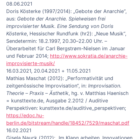
08.06.2021
Doris Kösterke (1997/2014): „Gebote der Anarchie“,
aus:
Gebote der Anarchie. Spielweisen frei
improvisierter Musik. Eine Sendung von Doris
Kösterke
, Hessischer Rundfunk (hr2): „Neue Musik“,
Sendetermin: 18.2.1997, 20.30–22.00 Uhr. –
Überarbeitet für Carl Bergstrøm-Nielsen im Januar
und Februar 2014;
http://www.sokratia.de/anarchie-
improvisierte-musik/
16.03.2021, 20.04.2021 + 11.05.2021
Mathias Maschat (2012): „Performativität und
zeitgenössische Improvisation“, in:
Improvisation.
Theorie – Praxis – Ästhetik
, hg. v. Matthias Haenisch
= kunsttexte.de, Ausgabe 2.2012 / Auditive
Perspektiven: kunsttexte.de/auditive_perspektiven;
https://edoc.hu-
berlin.de/bitstream/handle/18452/7529/maschat.pdf
16.02.2021
Gisela Nauck (2012): „Im Klang arbeiten. Innovationen