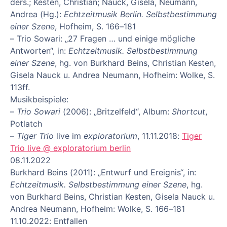
ders.; Kesten, Christian; Nauck, Gisela, Neumann,
Andrea (Hg.):
Echtzeitmusik Berlin. Selbstbestimmung
einer Szene
, Hofheim, S. 166–181
– Trio Sowari: „27 Fragen … und einige mögliche
Antworten“, in:
Echtzeitmusik. Selbstbestimmung
einer Szene
, hg. von Burkhard Beins, Christian Kesten,
Gisela Nauck u. Andrea Neumann, Hofheim: Wolke, S.
113ff.
Musikbeispiele:
–
Trio Sowari
(2006): „Britzelfeld“, Album:
Shortcut
,
Potlatch
–
Tiger Trio
live im
exploratorium
, 11.11.2018:
Tiger
Trio live @ exploratorium berlin
08.11.2022
Burkhard Beins (2011): „Entwurf und Ereignis“, in:
Echtzeitmusik. Selbstbestimmung einer Szene
, hg.
von Burkhard Beins, Christian Kesten, Gisela Nauck u.
Andrea Neumann, Hofheim: Wolke, S. 166–181
11.10.2022: Entfallen