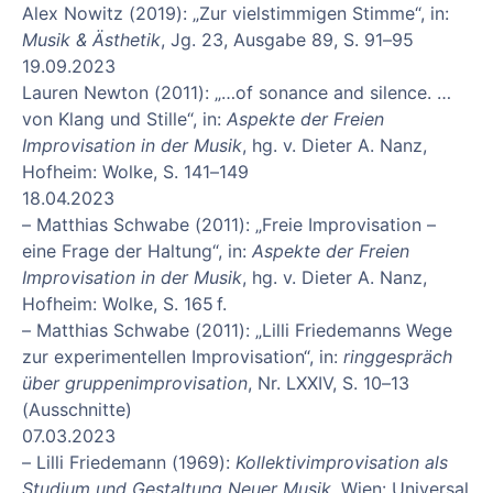
Alex Nowitz (2019): „Zur vielstimmigen Stimme“, in:
Musik & Ästhetik
, Jg. 23, Ausgabe 89, S. 91–95
19.09.2023
Lauren Newton (2011): „…of sonance and silence. …
von Klang und Stille“, in:
Aspekte der Freien
Improvisation in der Musik
,
hg. v. Dieter A. Nanz,
Hofheim: Wolke, S. 141–149
18.04.2023
–
Matthias Schwabe (
2011
): „Freie Improvisation –
eine Frage der Haltung“, in:
Aspekte der Freien
Improvisation in der Musik
, hg. v. Dieter A. Nanz,
Hofheim: Wolke, S. 165 f
.
– Matthias Schwabe (2011): „Lilli Friedemanns Wege
zur experimentellen Improvisation“, in:
ringgespräch
über
gruppenimprovisation
, Nr. LXXIV, S. 10–
1
3
(Ausschnitte)
07.03.2023
– Lilli Friedemann (1969):
Kollektivimprovisation als
Studium und Gestaltung Neuer Musik
, Wien: Universal