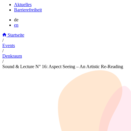
Aktuelles
Barrierefreiheit
de
en
Startseite
/
Events
/
Denkraum
/
Sound & Lecture N° 16: Aspect Seeing – An Artistic Re-Reading