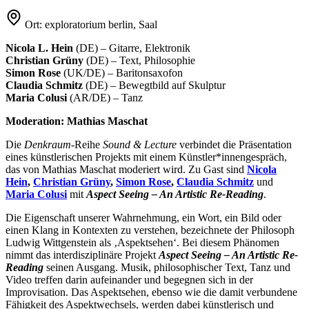
Ort:
exploratorium berlin, Saal
Nicola L. Hein
(DE) – Gitarre, Elektronik
Christian Grüny
(DE) – Text, Philosophie
Simon Rose
(UK/DE) – Baritonsaxofon
Claudia Schmitz
(DE) – Bewegtbild auf Skulptur
Maria Colusi
(AR/DE) – Tanz
Moderation: Mathias Maschat
Die
Denkraum
-Reihe
Sound & Lecture
verbindet die Präsentation
eines künstlerischen Projekts mit einem Künstler*innengespräch,
das von Mathias Maschat moderiert wird. Zu Gast sind
Nicola
Hein
,
Christian Grüny
,
Simon Rose
,
Claudia Schmitz
und
Maria Colusi
mit
Aspect Seeing – An Artistic Re-Reading
.
Die Eigenschaft unserer Wahrnehmung, ein Wort, ein Bild oder
einen Klang in Kontexten zu verstehen, bezeichnete der Philosoph
Ludwig Wittgenstein als ‚Aspektsehen‘. Bei diesem Phänomen
nimmt das interdisziplinäre Projekt
Aspect Seeing – An Artistic Re-
Reading
seinen Ausgang. Musik, philosophischer Text, Tanz und
Video treffen darin aufeinander und begegnen sich in der
Improvisation. Das Aspektsehen, ebenso wie die damit verbundene
Fähigkeit des Aspektwechsels, werden dabei künstlerisch und