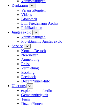
Veranstaltungen
Denkraum
Veranstaltungen
Videos
Bibliothek
Lilli-Friedemann-Archiv
Publikationen
Junges explo
Veranstaltungen
Projektarchiv Junges explo
Service
Kontakt/Besuch
Newsletter
Anmeldung
Preise
Vermietung
Booking
Feedback
Dozent*innen-Info
Über uns
exploratorium berlin
Gemeinnützigkeit
Team
Dozent*innen