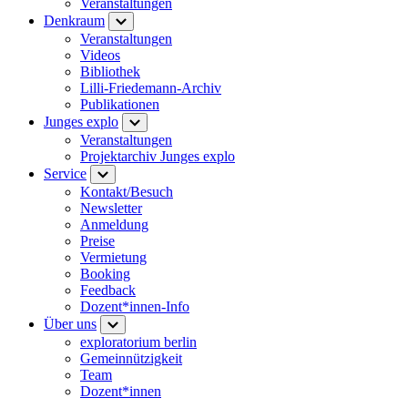
Veranstaltungen
Denkraum
Veranstaltungen
Videos
Bibliothek
Lilli-Friedemann-Archiv
Publikationen
Junges explo
Veranstaltungen
Projektarchiv Junges explo
Service
Kontakt/Besuch
Newsletter
Anmeldung
Preise
Vermietung
Booking
Feedback
Dozent*innen-Info
Über uns
exploratorium berlin
Gemeinnützigkeit
Team
Dozent*innen