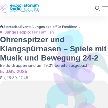
Skip to main content
M
Suchen
Startseite
Events
Junges explo
Für Familien
/
/
/
/
Junges explo
: Für Familien
Ohrenspitzer und
Klangspürnasen – Spiele mit
Musik und Bewegung 24-2
Beide Gruppen sind am 19.01. bereits ausgebucht!
5. Jan. 2025
So,
15:30–17:45