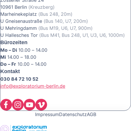
Zossener Straße 24
10961 Berlin
(Kreuzberg)
Marheinekeplatz
(Bus 248, 20m)
U Gneisenaustraße
(Bus 140, U7, 200m)
U Mehringdamm
(Bus M19, U6, U7, 900m)
U Hallesches Tor
(Bus M41, Bus 248, U1, U3, U6, 1000m)
Bürozeiten
Mo – Di
10.00 – 14.00
Mi
14.00 – 18.00
Do – Fr
10.00 – 14.00
Kontakt
030 84 72 10 52
info@exploratorium-berlin.de
Impressum
Datenschutz
AGB