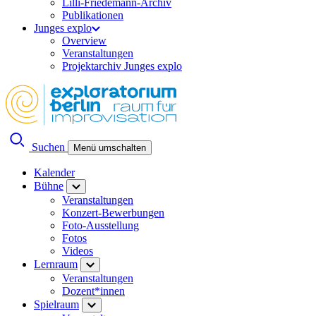
Lilli-Friedemann-Archiv
Publikationen
Junges explo
Overview
Veranstaltungen
Projektarchiv Junges explo
Suchen
Menü umschalten
Kalender
Bühne
Veranstaltungen
Konzert-Bewerbungen
Foto-Ausstellung
Fotos
Videos
Lernraum
Veranstaltungen
Dozent*innen
Spielraum