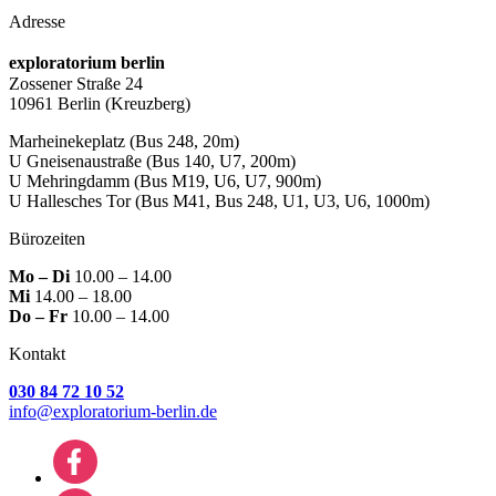
Adresse
exploratorium berlin
Zossener Straße 24
10961 Berlin
(Kreuzberg)
Marheinekeplatz
(Bus 248, 20m)
U Gneisenaustraße
(Bus 140, U7, 200m)
U Mehringdamm
(Bus M19, U6, U7, 900m)
U Hallesches Tor
(Bus M41, Bus 248, U1, U3, U6, 1000m)
Bürozeiten
Mo – Di
10.00 – 14.00
Mi
14.00 – 18.00
Do – Fr
10.00 – 14.00
Kontakt
030 84 72 10 52
info@exploratorium-berlin.de