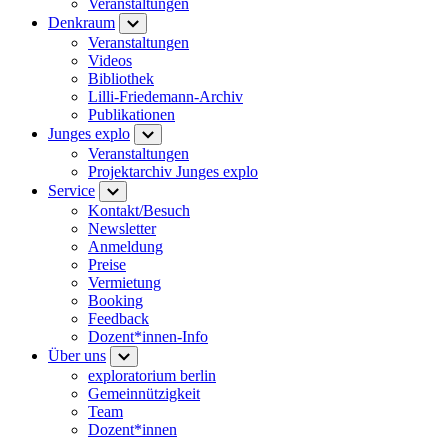
Veranstaltungen
Denkraum
Veranstaltungen
Videos
Bibliothek
Lilli-Friedemann-Archiv
Publikationen
Junges explo
Veranstaltungen
Projektarchiv Junges explo
Service
Kontakt/Besuch
Newsletter
Anmeldung
Preise
Vermietung
Booking
Feedback
Dozent*innen-Info
Über uns
exploratorium berlin
Gemeinnützigkeit
Team
Dozent*innen