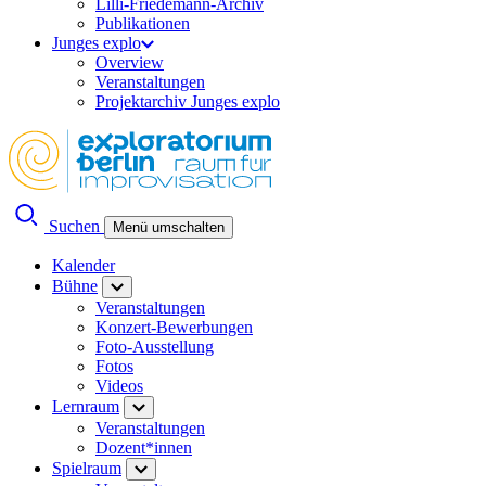
Lilli-Friedemann-Archiv
Publikationen
Junges explo
Overview
Veranstaltungen
Projektarchiv Junges explo
Suchen
Menü umschalten
Kalender
Bühne
Veranstaltungen
Konzert-Bewerbungen
Foto-Ausstellung
Fotos
Videos
Lernraum
Veranstaltungen
Dozent*innen
Spielraum