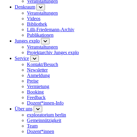
Veranstaltungen
Denkraum
Veranstaltungen
Videos
Bibliothek
Lilli-Friedemann-Archiv
Publikationen
Junges explo
Veranstaltungen
Projektarchiv Junges explo
Service
Kontakt/Besuch
Newsletter
Anmeldung
Preise
Vermietung
Booking
Feedback
Dozent*innen-Info
Über uns
exploratorium berlin
Gemeinnützigkeit
Team
Dozent*innen