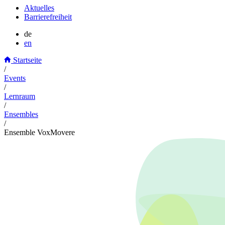
Aktuelles
Barrierefreiheit
de
en
Startseite
/
Events
/
Lernraum
/
Ensembles
/
Ensemble VoxMovere