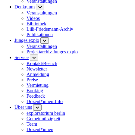
Veranstaltungen
Denkraum
Veranstaltungen
Videos
Bibliothek
Lilli-Friedemann-Archiv
Publikationen
Junges explo
Veranstaltungen
Projektarchiv Junges explo
Service
Kontakt/Besuch
Newsletter
Anmeldung
Preise
Vermietung
Booking
Feedback
Dozent*innen-Info
Über uns
exploratorium berlin
Gemeinnützigkeit
Team
Dozent*innen