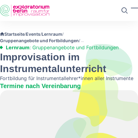
Skip to main content
M
Suchen
Startseite
Events
Lernraum
/
/
/
Gruppenangebote und Fortbildungen
/
Lernraum
: Gruppenangebote und Fortbildungen
Improvisation im
Instrumentalunterricht
Fortbildung für Instrumentallehrer*innen aller Instrumente
Termine nach Vereinbarung