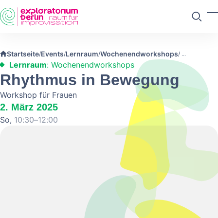
Skip to main content
M
Suchen
Startseite
Events
Lernraum
Wochenendworkshops
/
/
/
/
Lernraum
: Wochenendworkshops
Rhythmus in Bewegung
Workshop für Frauen
2. März 2025
So,
10:30–12:00