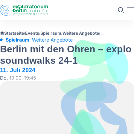
Skip to main content
M
Suchen
Startseite
Events
Spielraum
Weitere Angebote
/
/
/
/
Spielraum
: Weitere Angebote
Berlin mit den Ohren – explo
soundwalks 24-1
11. Juli 2024
Do,
19:00–19:45