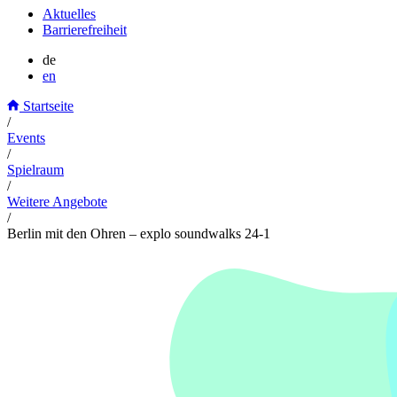
Aktuelles
Barrierefreiheit
de
en
Startseite
/
Events
/
Spielraum
/
Weitere Angebote
/
Berlin mit den Ohren – explo soundwalks 24-1