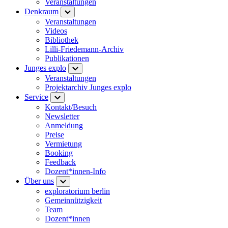
Veranstaltungen
Denkraum
Veranstaltungen
Videos
Bibliothek
Lilli-Friedemann-Archiv
Publikationen
Junges explo
Veranstaltungen
Projektarchiv Junges explo
Service
Kontakt/Besuch
Newsletter
Anmeldung
Preise
Vermietung
Booking
Feedback
Dozent*innen-Info
Über uns
exploratorium berlin
Gemeinnützigkeit
Team
Dozent*innen