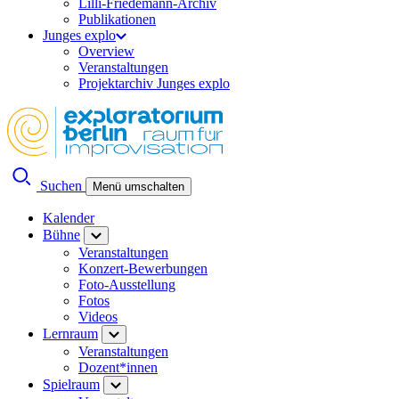
Lilli-Friedemann-Archiv
Publikationen
Junges explo
Overview
Veranstaltungen
Projektarchiv Junges explo
Suchen
Menü umschalten
Kalender
Bühne
Veranstaltungen
Konzert-Bewerbungen
Foto-Ausstellung
Fotos
Videos
Lernraum
Veranstaltungen
Dozent*innen
Spielraum