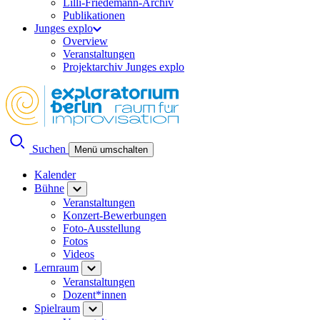
Lilli-Friedemann-Archiv
Publikationen
Junges explo
Overview
Veranstaltungen
Projektarchiv Junges explo
Suchen
Menü umschalten
Kalender
Bühne
Veranstaltungen
Konzert-Bewerbungen
Foto-Ausstellung
Fotos
Videos
Lernraum
Veranstaltungen
Dozent*innen
Spielraum