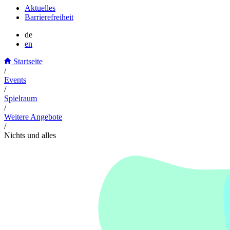
Aktuelles
Barrierefreiheit
de
en
Startseite
/
Events
/
Spielraum
/
Weitere Angebote
/
Nichts und alles