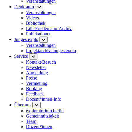
Veranstaltungen
Denkraum
Veranstaltungen
Videos
Bibliothek
Lilli-Friedemann-Archiv
Publikationen
Junges explo
Veranstaltungen
Projektarchiv Junges explo
Service
Kontakt/Besuch
Newsletter
Anmeldung
Preise
Vermietung
Booking
Feedback
Dozent*innen-Info
Über uns
exploratorium berlin
Gemeinnützigkeit
Team
Dozent*innen