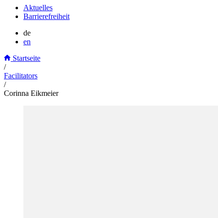
Aktuelles
Barrierefreiheit
de
en
Startseite
/
Facilitators
/
Corinna Eikmeier