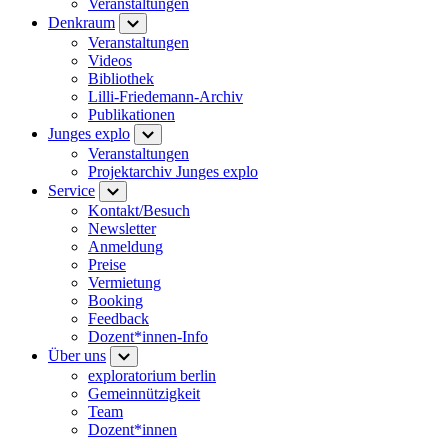
Veranstaltungen
Denkraum
Veranstaltungen
Videos
Bibliothek
Lilli-Friedemann-Archiv
Publikationen
Junges explo
Veranstaltungen
Projektarchiv Junges explo
Service
Kontakt/Besuch
Newsletter
Anmeldung
Preise
Vermietung
Booking
Feedback
Dozent*innen-Info
Über uns
exploratorium berlin
Gemeinnützigkeit
Team
Dozent*innen