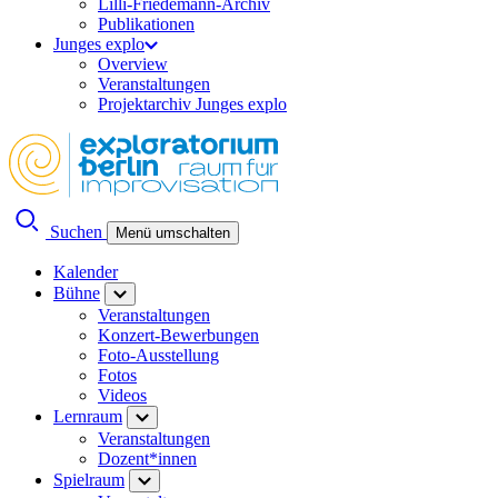
Lilli-Friedemann-Archiv
Publikationen
Junges explo
Overview
Veranstaltungen
Projektarchiv Junges explo
Suchen
Menü umschalten
Kalender
Bühne
Veranstaltungen
Konzert-Bewerbungen
Foto-Ausstellung
Fotos
Videos
Lernraum
Veranstaltungen
Dozent*innen
Spielraum