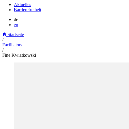
Aktuelles
Barrierefreiheit
de
en
Startseite
/
Facilitators
/
Fine Kwiatkowski