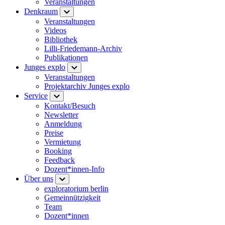
Veranstaltungen
Denkraum
Veranstaltungen
Videos
Bibliothek
Lilli-Friedemann-Archiv
Publikationen
Junges explo
Veranstaltungen
Projektarchiv Junges explo
Service
Kontakt/Besuch
Newsletter
Anmeldung
Preise
Vermietung
Booking
Feedback
Dozent*innen-Info
Über uns
exploratorium berlin
Gemeinnützigkeit
Team
Dozent*innen