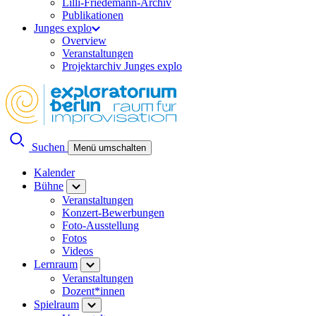
Lilli-Friedemann-Archiv
Publikationen
Junges explo
Overview
Veranstaltungen
Projektarchiv Junges explo
Suchen
Menü umschalten
Kalender
Bühne
Veranstaltungen
Konzert-Bewerbungen
Foto-Ausstellung
Fotos
Videos
Lernraum
Veranstaltungen
Dozent*innen
Spielraum