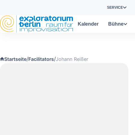
Skip to main content
SERVICE
Kalender
Bühne
/
/
Startseite
Facilitators
Johann Reißer