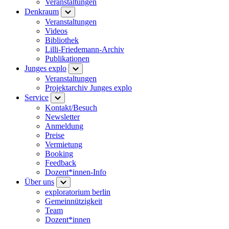
Veranstaltungen
Denkraum
Veranstaltungen
Videos
Bibliothek
Lilli-Friedemann-Archiv
Publikationen
Junges explo
Veranstaltungen
Projektarchiv Junges explo
Service
Kontakt/Besuch
Newsletter
Anmeldung
Preise
Vermietung
Booking
Feedback
Dozent*innen-Info
Über uns
exploratorium berlin
Gemeinnützigkeit
Team
Dozent*innen