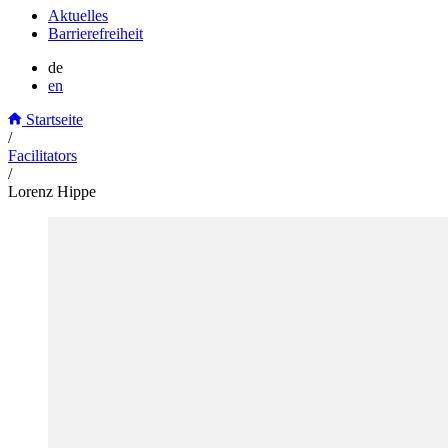
Aktuelles
Barrierefreiheit
de
en
Startseite
/
Facilitators
/
Lorenz Hippe