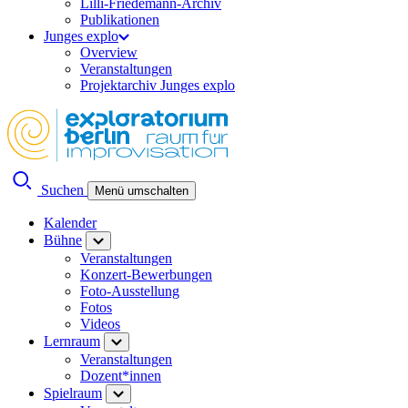
Lilli-Friedemann-Archiv
Publikationen
Junges explo
Overview
Veranstaltungen
Projektarchiv Junges explo
Suchen
Menü umschalten
Kalender
Bühne
Veranstaltungen
Konzert-Bewerbungen
Foto-Ausstellung
Fotos
Videos
Lernraum
Veranstaltungen
Dozent*innen
Spielraum