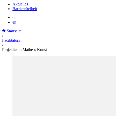
Aktuelles
Barrierefreiheit
de
en
Startseite
/
Facilitators
/
Projektteam Mathe x Kunst