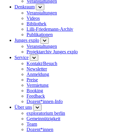
Veranstaltungen
Denkraum
Veranstaltungen
Videos
Bibliothek
Lilli-Friedemann-Archiv
Publikationen
Junges explo
Veranstaltungen
Projektarchiv Junges explo
Service
Kontakt/Besuch
Newsletter
Anmeldung
Preise
Vermietung
Booking
Feedback
Dozent*innen-Info
Über uns
exploratorium berlin
Gemeinnützigkeit
Team
Dozent*innen