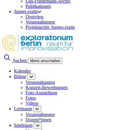
Lilli-Friedemann-Archiv
Publikationen
Junges explo
Overview
Veranstaltungen
Projektarchiv Junges explo
Suchen
Menü umschalten
Kalender
Bühne
Veranstaltungen
Konzert-Bewerbungen
Foto-Ausstellung
Fotos
Videos
Lernraum
Veranstaltungen
Dozent*innen
Spielraum