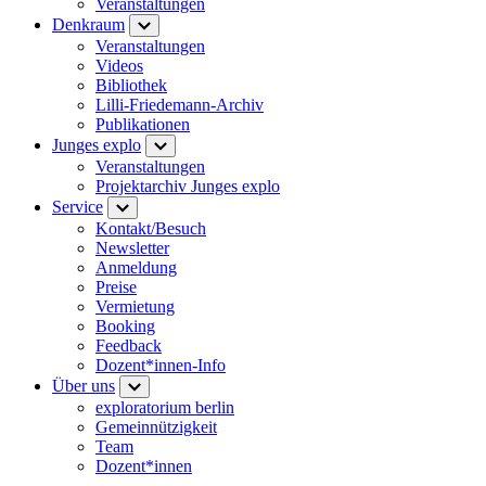
Veranstaltungen
Denkraum
Veranstaltungen
Videos
Bibliothek
Lilli-Friedemann-Archiv
Publikationen
Junges explo
Veranstaltungen
Projektarchiv Junges explo
Service
Kontakt/Besuch
Newsletter
Anmeldung
Preise
Vermietung
Booking
Feedback
Dozent*innen-Info
Über uns
exploratorium berlin
Gemeinnützigkeit
Team
Dozent*innen