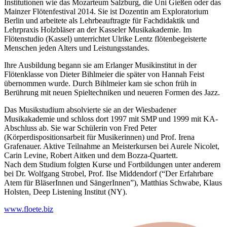
Institutionen wie das Mozarteum Salzburg, die Uni Gießen oder das
Mainzer Flötenfestival 2014. Sie ist Dozentin am Exploratorium
Berlin und arbeitete als Lehrbeauftragte für Fachdidaktik und
Lehrpraxis Holzbläser an der Kasseler Musikakademie. Im
Flötenstudio (Kassel) unterrichtet Ulrike Lentz flötenbegeisterte
Menschen jeden Alters und Leistungsstandes.
Ihre Ausbildung begann sie am Erlanger Musikinstitut in der
Flötenklasse von Dieter Bihlmeier die später von Hannah Feist
übernommen wurde. Durch Bihlmeier kam sie schon früh in
Berührung mit neuen Spieltechniken und neueren Formen des Jazz.
Das Musikstudium absolvierte sie an der Wiesbadener
Musikakademie und schloss dort 1997 mit SMP und 1999 mit KA-
Abschluss ab. Sie war Schülerin von Fred Peter
(Körperdispositionsarbeit für Musikerinnen) und Prof. Irena
Grafenauer. Aktive Teilnahme an Meisterkursen bei Aurele Nicolet,
Carin Levine, Robert Aitken und dem Bozza-Quartett.
Nach dem Studium folgten Kurse und Fortbildungen unter anderem
bei Dr. Wolfgang Strobel, Prof. Ilse Middendorf (“Der Erfahrbare
Atem für BläserInnen und SängerInnen”), Matthias Schwabe, Klaus
Holsten, Deep Listening Institut (NY).
www.floete.biz