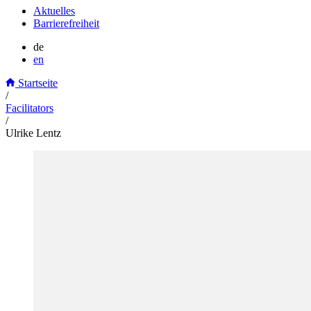
Aktuelles
Barrierefreiheit
de
en
Startseite
/
Facilitators
/
Ulrike Lentz