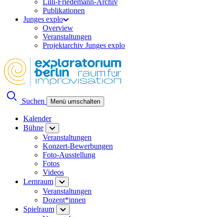
Lilli-Friedemann-Archiv
Publikationen
Junges explo
Overview
Veranstaltungen
Projektarchiv Junges explo
Suchen
Menü umschalten
Kalender
Bühne
Veranstaltungen
Konzert-Bewerbungen
Foto-Ausstellung
Fotos
Videos
Lernraum
Veranstaltungen
Dozent*innen
Spielraum