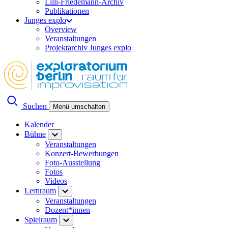
Lilli-Friedemann-Archiv
Publikationen
Junges explo
Overview
Veranstaltungen
Projektarchiv Junges explo
Suchen
Menü umschalten
Kalender
Bühne
Veranstaltungen
Konzert-Bewerbungen
Foto-Ausstellung
Fotos
Videos
Lernraum
Veranstaltungen
Dozent*innen
Spielraum