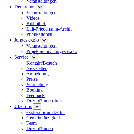
Veranstaltungen
Denkraum
Veranstaltungen
Videos
Bibliothek
Lilli-Friedemann-Archiv
Publikationen
Junges explo
Veranstaltungen
Projektarchiv Junges explo
Service
Kontakt/Besuch
Newsletter
Anmeldung
Preise
Vermietung
Booking
Feedback
Dozent*innen-Info
Über uns
exploratorium berlin
Gemeinnützigkeit
Team
Dozent*innen