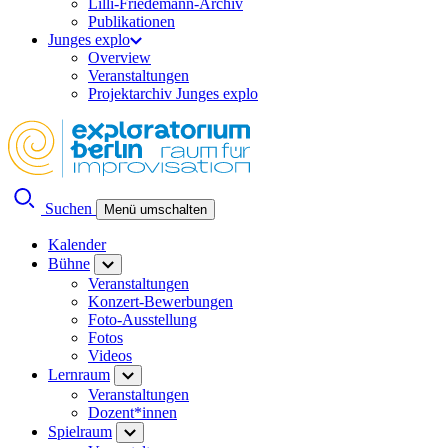
Lilli-Friedemann-Archiv
Publikationen
Junges explo
Overview
Veranstaltungen
Projektarchiv Junges explo
Suchen
Menü umschalten
Kalender
Bühne
Veranstaltungen
Konzert-Bewerbungen
Foto-Ausstellung
Fotos
Videos
Lernraum
Veranstaltungen
Dozent*innen
Spielraum