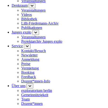
Veranstaltungen
Denkraum
Veranstaltungen
Videos
Bibliothek
Lilli-Friedemann-Archiv
Publikationen
Junges explo
Veranstaltungen
Projektarchiv Junges explo
Service
Kontakt/Besuch
Newsletter
Anmeldung
Preise
Vermietung
Booking
Feedback
Dozent*innen-Info
Über uns
exploratorium berlin
Gemeinnützigkeit
Team
Dozent*innen