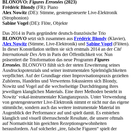
BLONOVO:
Figures Erronées
(2023)
Frédéric Blondy
(FR): Piano
Alex Nowitz
(DE): Stimme, gestengesteuerte Live-Elektronik
(Strophonion)
Sabine Vogel
(DE): Flöte, Objekte
Das 2014 in Paris gegründete deutsch-französische Trio
BLONOVO
setzt sich zusammen aus
Frédéric Blondy
(Klavier),
Alex Nowitz
(Stimme, Live-Elektronik) und
Sabine Vogel
(Flöten).
In dieser Konstellation stellten sie sich erstmals 2014 an der
Cité
Internationale Des Arts
in Paris der Öffentlichkeit vor. Nun
präsentiert die Trioformation das neue Programm
Figures
Erronées
. BLONOVO fühlt sich der steten Erweiterung seines
Ausdruckspotenzials und seiner instrumentalen Spielmöglichkeiten
verpflichtet. Auf der Grundlage einer Improvisationspraxis gezielten
Zuhörens, Handelns und Verwertens fokussieren sich Blondy,
Nowitz und Vogel auf die wechselseitige Durchdringung ihres
jeweiligen klanglichen Materials. Eine ihrer Methoden besteht in
Nowitz’ vokal-instrumentaler Klangtanzpraxis. Unter Verwendung
von gestengesteuerter Live-Elektronik nimmt er nicht nur das eigene
stimmliche, sondern auch das weitere instrumentale Material im
Augenblick der Performance auf und spielt damit. Es entstehen
klanglich und visuell überraschende Resultate, die unsere oftmals
auf Normativität hin geeichten Rezeptionsgewohnheiten
herausfordern. Auf solcherlei „irre, falsche Figuren“ spielt der