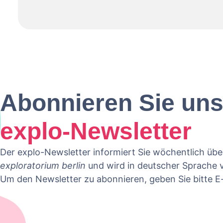
Abonnieren Sie un
Sie sehen gerade einen Platzhalterinhal
Inhalt zuzugreifen, klicken Sie auf die S
dass dabei Daten an Drittanbi
explo-Newsletter
Mehr Infor
Der explo-Newsletter informiert Sie wöchentlich üb
INHALT ENT
exploratorium berlin
und wird in deutscher Sprache v
ERFORDERLICHEN SERVICE AKZEPTI
Um den Newsletter zu abonnieren, geben Sie bitte E-