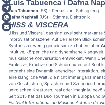
Luis Tabuenca / Dafna Nap
Luis Tabuenca
(ES) – Perkussion, Schlagzeug
Dafna Naphtali
(US) – Stimme, Elektronik
HISS & VISCERA
„Hiss und Viscera“, das sind zwei sehr markante 
Improvisationsszene. Auf den ersten Blick sche
Synthesizer wenig gemeinsam zu haben, aber
A
intuitive, körperliche und dynamische Klangwelt,
musikalische Konversation entwickelt. Wenn Che
Explosiv-, Krächz- und Schnarrlauten auf Scotts 
entsteht eine Dynamik lebendiger Interaktion, e
eine klangliche Welt, die nicht immer ganz mens
von Geschichten, Sprachen und Szenerien herau
unirdischen Kreaturen, real oder imaginär, bevölk
Seit 2015 hat das Duo Tourneen in Europa und Gr
Festival International de Musique Actuelle de Vict