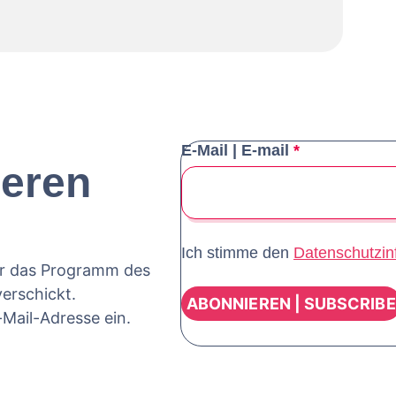
E-Mail | E-mail
*
seren
t von
Vimeo
. Um auf den eigentlichen
chaltfläche unten. Bitte beachten Sie,
eter weitergegeben werden.
mationen
Ich stimme den
Datenschutzin
er das Programm des
SPERREN
erschickt.
EREN UND INHALTE ENTSPERREN
Mail-Adresse ein.