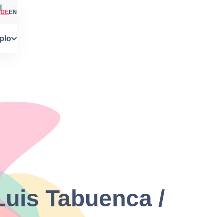
DE
EN
plo
 Luis Tabuenca /