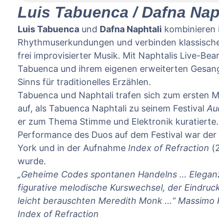
Luis Tabuenca / Dafna Nap
Luis Tabuenca
und
Dafna Naphtali
kombinieren 
Rhythmuserkundungen und verbinden klassische e
frei improvisierter Musik. Mit Naphtalis Live-Be
Tabuenca und ihrem eigenen erweiterten Gesang 
Sie sehen gerade einen Platzhalter
Sinns für traditionelles Erzählen.
eigentlichen Inhalt zuzugreifen, klicken
beachten Sie, dass dabei Daten an Dr
Tabuenca und Naphtali trafen sich zum ersten 
Mehr Infor
auf, als Tabuenca Naphtali zu seinem Festival
Au
er zum Thema Stimme und Elektronik kuratierte
INHALT ENT
Performance des Duos auf dem Festival war der 
ERFORDERLICHEN SERVICE AKZEPTI
York und in der Aufnahme
Index of Refraction
(2
wurde.
„Geheime Codes spontanen Handelns … Eleganz 
figurative melodische Kurswechsel, der Eindru
leicht berauschten Meredith Monk …“
Massimo R
Index of Refraction