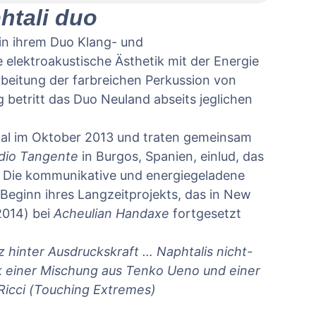
htali duo
in ihrem Duo Klang- und
lektroakustische Ästhetik mit der Energie
arbeitung der farbreichen Perkussion von
betritt das Duo Neuland abseits jeglichen
inhalt von
YouTube
. Um auf den
 Sie auf die Schaltfläche unten. Bitte
ittanbieter weitergegeben werden.
Mal im Oktober 2013 und traten gemeinsam
mationen
dio Tangente
in Burgos, Spanien, einlud, das
. Die kommunikative und energiegeladene
SPERREN
Beginn ihres Langzeitprojekts, das in New
EREN UND INHALTE ENTSPERREN
014) bei
Acheulian Handaxe
fortgesetzt
hinter Ausdruckskraft … Naphtalis nicht-
ck einer Mischung aus Tenko Ueno und einer
icci (Touching Extremes)