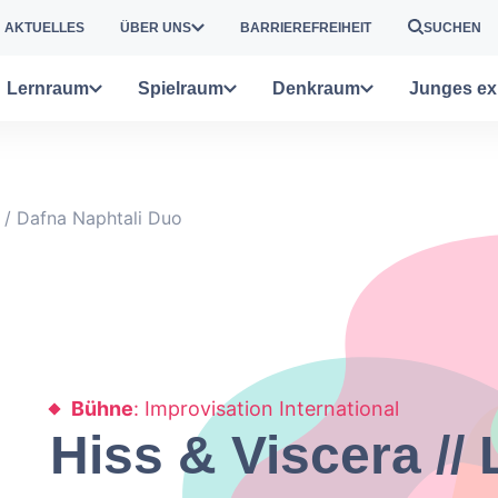
AKTUELLES
ÜBER UNS
BARRIEREFREIHEIT
SUCHEN
Lernraum
Spielraum
Denkraum
Junges ex
a / Dafna Naphtali Duo
Bühne
: Improvisation International
Hiss & Viscera //