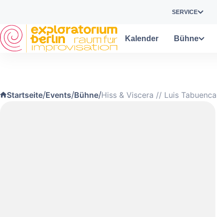
Skip to main content
SERVICE
Kalender
Bühne
/
/
/
Startseite
Events
Bühne
Hiss & Viscera // Luis Tabuenc