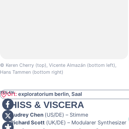
© Keren Cherry (top), Vicente Almazán (bottom left),
Hans Tammen (bottom right)
TEILEN:
Ort:
exploratorium berlin, Saal
HISS & VISCERA
Audrey Chen
(US/DE) – Stimme
Richard Scott
(UK/DE) – Modularer Synthesizer