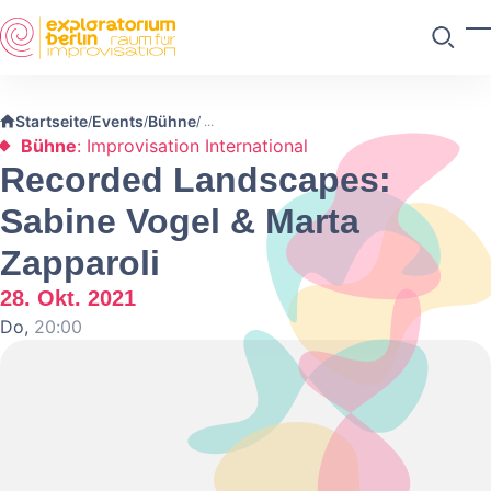
Skip to main content
M
Suchen
Startseite
Events
Bühne
/
/
/
Bühne
: Improvisation International
Recorded Landscapes:
Sabine Vogel & Marta
Zapparoli
28. Okt. 2021
Do,
20:00