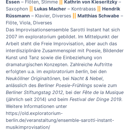
Essen
– Flöten, Stimme
||
Kathrin von Kieseritzky
–
Saxophon
||
Lukas Macher
– Kontrabass
||
Hendrik
Rüssmann
– Klavier, Diverses
||
Matthias Schwabe
–
Flöte, Viola, Diverses
Das Improvisationsensemble Sarotti Instant hat sich
2007 im exploratorium gebildet. Im Mittelpunkt der
Arbeit steht die Freie Improvisation, aber auch das
interdisziplinäre Zusammenspiel mit Poesie, Bildender
Kunst und Tanz sowie die Einbeziehung von
dramaturgischen Konzepten. Zahlreiche Auftritte
erfolgten u.a. im
exploratorium berlin
, bei den
Neuköllner Originaltönen
, bei
Nacht & Nebel
,
anlässlich des
Berliner Poesie-Frühlings
sowie zum
Berliner Stiftungstag 2012,
bei der
Fête de la Musique
(jährlich seit 2014) und beim
Festival der Dinge 2019.
Weitere Informationen unter
https://old.exploratorium-
berlin.de/veranstaltung/ensemble-sarotti-instant-
musikimprovisation/