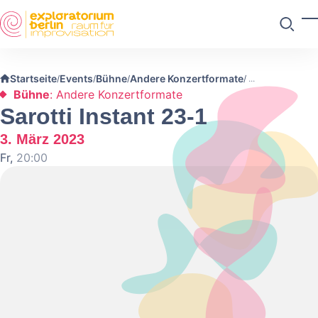
Skip to main content
M
Suchen
Startseite
Events
Bühne
Andere Konzertformate
/
/
/
/
Bühne
: Andere Konzertformate
Sarotti Instant 23-1
3. März 2023
Fr,
20:00