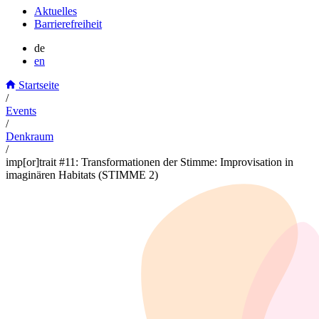
Aktuelles
Barrierefreiheit
de
en
Startseite
/
Events
/
Denkraum
/
imp[or]trait #11: Transformationen der Stimme: Improvisation in
imaginären Habitats (STIMME 2)