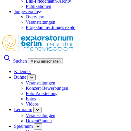
Lilli-Friedemann-Archiv
Publikationen
Junges explo
Overview
Veranstaltungen
Projektarchiv Junges explo
Suchen
Menü umschalten
Kalender
Bühne
Veranstaltungen
Konzert-Bewerbungen
Foto-Ausstellung
Fotos
Videos
Lernraum
Veranstaltungen
Dozent*innen
Spielraum