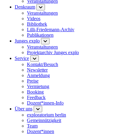
Veranstaltungen
Denkraum
Veranstaltungen
Videos
Bibliothek
Lilli-Friedemann-Archiv
Publikationen
Junges explo
Veranstaltungen
Projektarchiv Junges explo
Service
Kontakt/Besuch
Newsletter
Anmeldung
Preise
Vermietung
Booking
Feedback
Dozent*innen-Info
Über uns
exploratorium berlin
Gemeinnützigkeit
Team
Dozent*innen