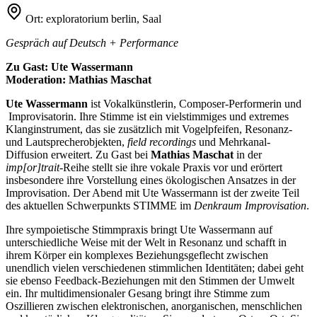
Ort:
exploratorium berlin, Saal
Gespräch auf Deutsch + Performance
Zu Gast: Ute Wassermann
Moderation: Mathias Maschat
Ute Wassermann
ist Vokalkünstlerin, Composer-Performerin und
Improvisatorin. Ihre Stimme ist ein vielstimmiges und extremes
Klanginstrument, das sie zusätzlich mit Vogelpfeifen, Resonanz-
und Lautsprecherobjekten,
field recordings
und Mehrkanal-
Diffusion erweitert. Zu Gast bei
Mathias Maschat
in der
imp[or]trait
-Reihe stellt sie ihre vokale Praxis vor und erörtert
insbesondere ihre Vorstellung eines ökologischen Ansatzes in der
Improvisation. Der Abend mit Ute Wassermann ist der zweite Teil
des aktuellen Schwerpunkts STIMME im
Denkraum Improvisation
.
Ihre sympoietische Stimmpraxis bringt Ute Wassermann auf
unterschiedliche Weise mit der Welt in Resonanz und schafft in
ihrem Körper ein komplexes Beziehungsgeflecht zwischen
unendlich vielen verschiedenen stimmlichen Identitäten; dabei geht
sie ebenso Feedback-Beziehungen mit den Stimmen der Umwelt
ein. Ihr multidimensionaler Gesang bringt ihre Stimme zum
Oszillieren zwischen elektronischen, anorganischen, menschlichen