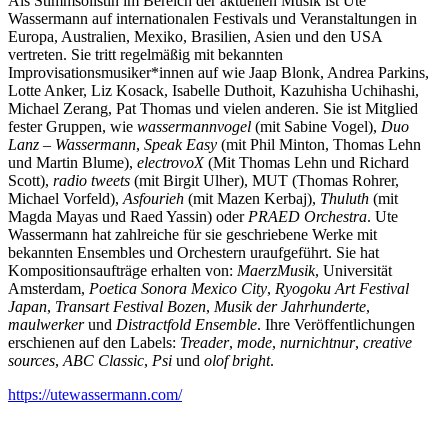
Als Stimmsolistin im Bereich der aktuellen Musik ist Ute
Wassermann auf internationalen Festivals und Veranstaltungen in
Europa, Australien, Mexiko, Brasilien, Asien und den USA
vertreten. Sie tritt regelmäßig mit bekannten
Improvisationsmusiker*innen auf wie Jaap Blonk, Andrea Parkins,
Lotte Anker, Liz Kosack, Isabelle Duthoit, Kazuhisha Uchihashi,
Michael Zerang, Pat Thomas und vielen anderen. Sie ist Mitglied
fester Gruppen, wie
wassermannvogel
(mit Sabine Vogel),
Duo
Lanz – Wassermann
,
Speak Easy
(mit Phil Minton, Thomas Lehn
und Martin Blume),
electrovoX
(Mit Thomas Lehn und Richard
Scott),
radio tweets
(mit Birgit Ulher), MUT (Thomas Rohrer,
Michael Vorfeld),
Asfourieh
(mit Mazen Kerbaj),
Thuluth
(mit
Magda Mayas und Raed Yassin) oder
PRAED Orchestra
. Ute
Wassermann hat zahlreiche für sie geschriebene Werke mit
bekannten Ensembles und Orchestern uraufgeführt. Sie hat
Kompositionsaufträge erhalten von:
MaerzMusik
, Universität
Amsterdam,
Poetica Sonora Mexico City
,
Ryogoku Art Festival
Japan
,
Transart Festival Bozen
,
Musik der Jahrhunderte
,
maulwerker
und
Distractfold Ensemble
. Ihre Veröffentlichungen
erschienen auf den Labels:
Treader
,
mode
,
nurnichtnur
,
creative
sources
,
ABC Classic
,
Psi
und
olof bright
.
https://utewassermann.com/