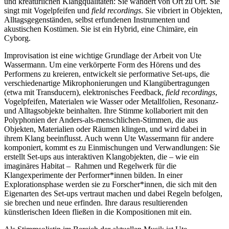
und kreatürlichen Klangqualitäten: Sie wandert von Ort zu Ort. Sie
singt mit Vogelpfeifen und
field recordings
. Sie vibriert in Objekten,
Alltagsgegenständen, selbst erfundenen Instrumenten und
akustischen Kostümen. Sie ist ein Hybrid, eine Chimäre, ein
Cyborg.
Improvisation ist eine wichtige Grundlage der Arbeit von Ute
Wassermann. Um eine verkörperte Form des Hörens und des
Performens zu kreieren, entwickelt sie performative Set-ups, die
verschiedenartige Mikrophonierungen und Klangübertragungen
(etwa mit Transducern), elektronisches Feedback,
field recordings
,
Vogelpfeifen, Materialen wie Wasser oder Metallfolien, Resonanz-
und Alltagsobjekte beinhalten. Ihre Stimme kollaboriert mit den
Polyphonien der Anders-als-menschlichen-Stimmen, die aus
Objekten, Materialien oder Räumen klingen, und wird dabei in
ihrem Klang beeinflusst. Auch wenn Ute Wassermann für andere
komponiert, kommt es zu Einmischungen und Verwandlungen: Sie
erstellt Set-ups aus interaktiven Klangobjekten, die – wie ein
imaginäres Habitat – Rahmen und Regelwerk für die
Klangexperimente der Performer*innen bilden. In einer
Explorationsphase werden sie zu Forscher*innen, die sich mit den
Eigenarten des Set-ups vertraut machen und dabei Regeln befolgen,
sie brechen und neue erfinden. Ihre daraus resultierenden
künstlerischen Ideen fließen in die Kompositionen mit ein.