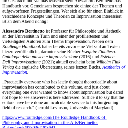
Im Gespräch mit Mathias Maschat stellt Alessandro Bertinetto das
Handbuch vor. Gemeinsam besprechen sie einige der Themen und
aufgeworfenen Fragestellungen.
Wer sich also für einen Einblick in
verschiedene Konzepte und Theorien zu Improvisation interessiert,
ist an dem Abend richtig!
Alessandro Bertinetto
ist Professor für Philosophie und Ästhetik
an der Universität in Turin und einer der profiliertesten und
vielseitigsten Autoren zum Thema Improvisation. Neben dem
Routledge Handbook
hat er bereits zuvor eine Vielzahl an Texten
hierzu veröffentlicht, darunter seine Bücher
Eseguire l’inatteso.
Ontologia della musica e improvvisazione
(2016) und
Estetica
Dell’improvvisazione
(2021); aktuell erscheint beim
Wilhelm Fink
Verlag
die englische Übersetzung seines letzten Buchs,
Aesthetics of
Improvisation
.
„Practically everyone who has lately thought theoretically about
improvisation has contributed to this volume, and just about
everything one ever wanted to know about improvisation but dared
not hope to see answered is here addressed. Suffice it to say that the
editors have here done an incalculable service to this burgeoning
field of research.“ (Jerrold Levinson, University of Maryland)
https://www.routledge.com/The-Routledge-Handbook-of-
Philosophy-and-Improvisation-in-the-Arts/Bertinetto-
Ruta/p/book/9780367203641