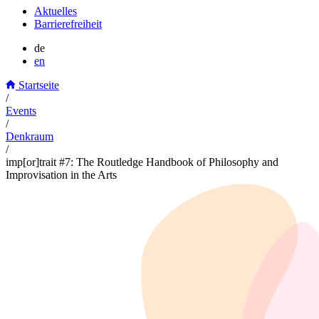
Aktuelles
Barrierefreiheit
de
en
Startseite
/
Events
/
Denkraum
/
imp[or]trait #7: The Routledge Handbook of Philosophy and
Improvisation in the Arts