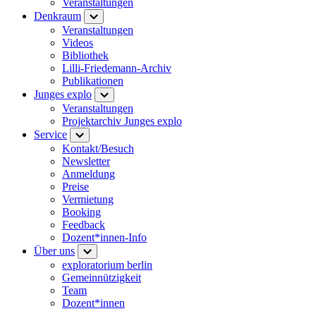
Veranstaltungen
Denkraum
Veranstaltungen
Videos
Bibliothek
Lilli-Friedemann-Archiv
Publikationen
Junges explo
Veranstaltungen
Projektarchiv Junges explo
Service
Kontakt/Besuch
Newsletter
Anmeldung
Preise
Vermietung
Booking
Feedback
Dozent*innen-Info
Über uns
exploratorium berlin
Gemeinnützigkeit
Team
Dozent*innen