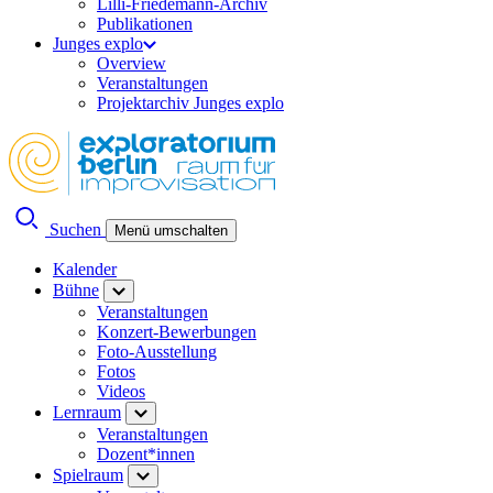
Lilli-Friedemann-Archiv
Publikationen
Junges explo
Overview
Veranstaltungen
Projektarchiv Junges explo
Suchen
Menü umschalten
Kalender
Bühne
Veranstaltungen
Konzert-Bewerbungen
Foto-Ausstellung
Fotos
Videos
Lernraum
Veranstaltungen
Dozent*innen
Spielraum