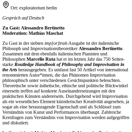
Ort:
exploratorium berlin
Gespräch auf Deutsch
Zu Gast: Alessandro Bertinetto
Moderation: Mathias Maschat
Zu Gast in der siebten
imp[or]trait
-Ausgabe ist der italienische
Philosoph und Improvisationstheoretiker
Alessandro Bertinetto
.
Zusammen mit dem ebenfalls italienischen Pianisten und
Philosophen
Marcello Ruta
hat er im letzten Jahr das 750 Seiten-
starke
Routledge Handbook of Philosophy and Improvisation in
the Arts
herausgegeben. Es umfasst fast 50 Artikel von international
renommierten Autor*innen, die das Phänomen Improvisation
philosophisch unter verschiedenen Gesichtspunkten beleuchten.
Theoretische sowie ästhetische, ethische und politische Blickwinkel
einerseits treffen auf konkrete Auseinandersetzungen mit den
praktischen Künsten andererseits. Durchgehend wird Improvisation
als ein wesentliches Element künstlerischer Kreativität angesehen, ja
sogar als eine herausragende Eigenschaft und als Schlüssel zum
Verständnis von Kunst und Performances überhaupt. Zahlreiche
Kernfragen zum Verständnis von Improvisation werden aufgegriffen
und diskutiert.