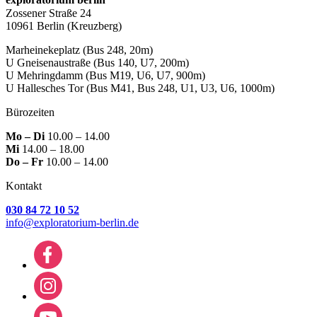
Zossener Straße 24
10961 Berlin
(Kreuzberg)
Marheinekeplatz
(Bus 248, 20m)
U Gneisenaustraße
(Bus 140, U7, 200m)
U Mehringdamm
(Bus M19, U6, U7, 900m)
U Hallesches Tor
(Bus M41, Bus 248, U1, U3, U6, 1000m)
Bürozeiten
Mo – Di
10.00 – 14.00
Mi
14.00 – 18.00
Do – Fr
10.00 – 14.00
Kontakt
030 84 72 10 52
info@exploratorium-berlin.de