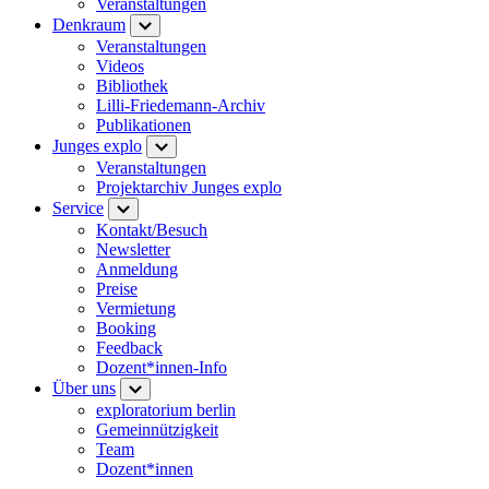
Veranstaltungen
Denkraum
Veranstaltungen
Videos
Bibliothek
Lilli-Friedemann-Archiv
Publikationen
Junges explo
Veranstaltungen
Projektarchiv Junges explo
Service
Kontakt/Besuch
Newsletter
Anmeldung
Preise
Vermietung
Booking
Feedback
Dozent*innen-Info
Über uns
exploratorium berlin
Gemeinnützigkeit
Team
Dozent*innen