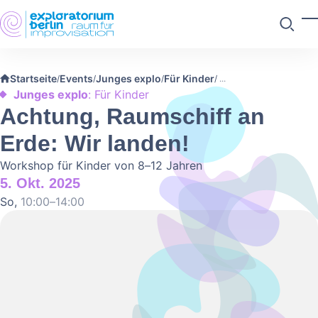
Skip to main content
M
Suchen
Startseite
Events
Junges explo
Für Kinder
/
/
/
/
Junges explo
: Für Kinder
Achtung, Raumschiff an
Erde: Wir landen!
Workshop für Kinder von 8–12 Jahren
5. Okt. 2025
So,
10:00–14:00