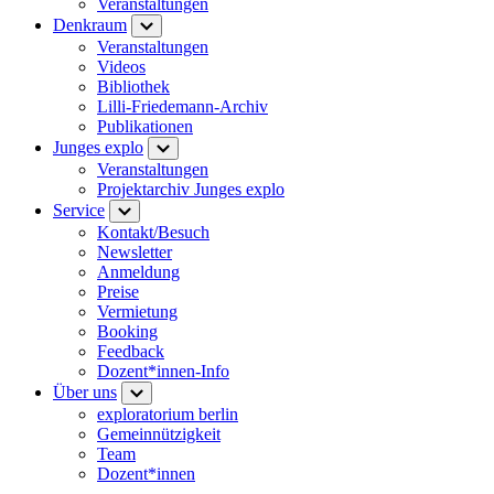
Veranstaltungen
Denkraum
Veranstaltungen
Videos
Bibliothek
Lilli-Friedemann-Archiv
Publikationen
Junges explo
Veranstaltungen
Projektarchiv Junges explo
Service
Kontakt/Besuch
Newsletter
Anmeldung
Preise
Vermietung
Booking
Feedback
Dozent*innen-Info
Über uns
exploratorium berlin
Gemeinnützigkeit
Team
Dozent*innen