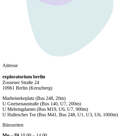
Adresse
exploratorium berlin
Zossener Straße 24
10961 Berlin
(Kreuzberg)
Marheinekeplatz
(Bus 248, 20m)
U Gneisenaustraße
(Bus 140, U7, 200m)
U Mehringdamm
(Bus M19, U6, U7, 900m)
U Hallesches Tor
(Bus M41, Bus 248, U1, U3, U6, 1000m)
Bürozeiten
Mo – Di
10.00 – 14.00