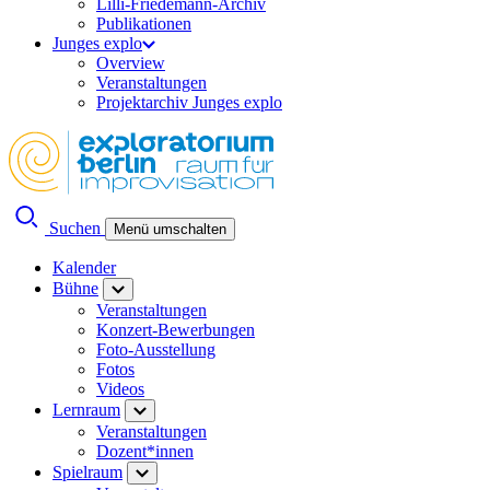
Lilli-Friedemann-Archiv
Publikationen
Junges explo
Overview
Veranstaltungen
Projektarchiv Junges explo
Suchen
Menü umschalten
Kalender
Bühne
Veranstaltungen
Konzert-Bewerbungen
Foto-Ausstellung
Fotos
Videos
Lernraum
Veranstaltungen
Dozent*innen
Spielraum