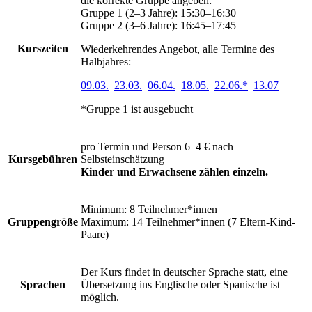
die korrekte Gruppe angeben:
Gruppe 1 (2–3 Jahre): 15:30–16:30
Gruppe 2 (3–6 Jahre): 16:45–17:45
Kurszeiten
Wiederkehrendes Angebot, alle Termine des
Halbjahres:
09.03.
23.03.
06.04.
18.05.
22.06.*
13.07
*Gruppe 1 ist ausgebucht
pro Termin und Person 6–4 €
nach
Kursgebühren
Selbsteinschätzung
Kinder und Erwachsene zählen einzeln.
Minimum: 8 Teilnehmer*innen
Gruppengröße
Maximum: 14 Teilnehmer*innen (7 Eltern-Kind-
Paare)
Der Kurs findet in deutscher Sprache statt, eine
Sprachen
Übersetzung ins Englische oder Spanische ist
möglich.