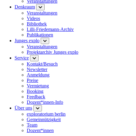
Veranstaltungen
Denkraum
Veranstaltungen
Videos
Bibliothek
Lilli-Friedemann-Archiv
Publikationen
Junges explo
Veranstaltungen
Projektarchiv Junges explo
Service
Kontakt/Besuch
Newsletter
Anmeldung
Preise
Vermietung
Booking
Feedback
Dozent*innen-Info
Über uns
exploratorium berlin
Gemeinnützigkeit
Team
Dozent*innen