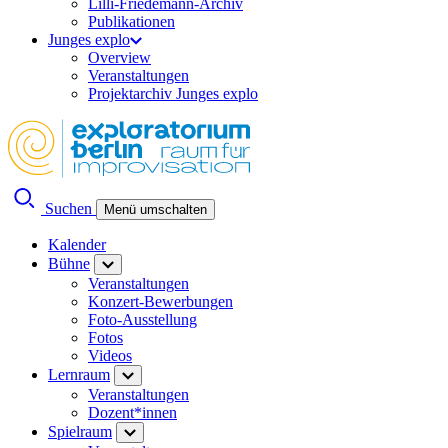
Lilli-Friedemann-Archiv
Publikationen
Junges explo
Overview
Veranstaltungen
Projektarchiv Junges explo
Suchen
Menü umschalten
Kalender
Bühne
Veranstaltungen
Konzert-Bewerbungen
Foto-Ausstellung
Fotos
Videos
Lernraum
Veranstaltungen
Dozent*innen
Spielraum