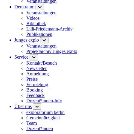
Veranstaltungen
Denkraum
Veranstaltungen
Videos
Bibliothek
Lilli-Friedemann-Archiv
Publikationen
Junges explo
Veranstaltungen
Projektarchiv Junges explo
Service
Kontakt/Besuch
Newsletter
Anmeldung
Preise
Vermietung
Booking
Feedback
Dozent*innen-Info
Über uns
exploratorium berlin
Gemeinnützigkeit
Team
Dozent*innen