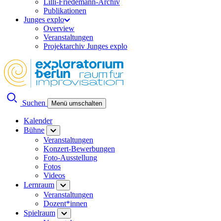
Lilli-Friedemann-Archiv
Publikationen
Junges explo
Overview
Veranstaltungen
Projektarchiv Junges explo
Suchen
Menü umschalten
Kalender
Bühne
Veranstaltungen
Konzert-Bewerbungen
Foto-Ausstellung
Fotos
Videos
Lernraum
Veranstaltungen
Dozent*innen
Spielraum