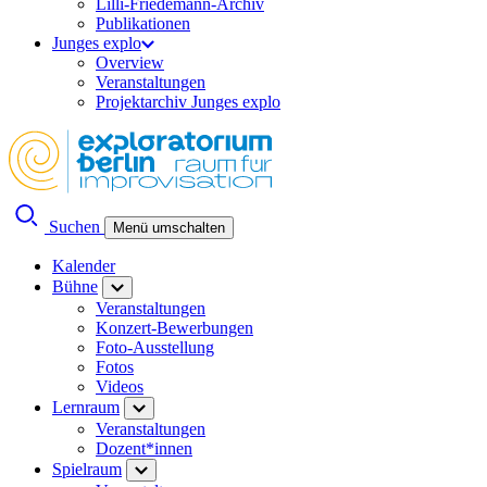
Lilli-Friedemann-Archiv
Publikationen
Junges explo
Overview
Veranstaltungen
Projektarchiv Junges explo
Suchen
Menü umschalten
Kalender
Bühne
Veranstaltungen
Konzert-Bewerbungen
Foto-Ausstellung
Fotos
Videos
Lernraum
Veranstaltungen
Dozent*innen
Spielraum