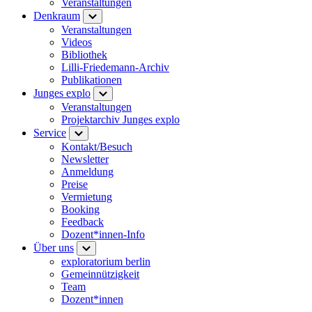
Veranstaltungen
Denkraum
Veranstaltungen
Videos
Bibliothek
Lilli-Friedemann-Archiv
Publikationen
Junges explo
Veranstaltungen
Projektarchiv Junges explo
Service
Kontakt/Besuch
Newsletter
Anmeldung
Preise
Vermietung
Booking
Feedback
Dozent*innen-Info
Über uns
exploratorium berlin
Gemeinnützigkeit
Team
Dozent*innen