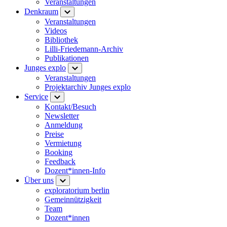
Veranstaltungen
Denkraum
Veranstaltungen
Videos
Bibliothek
Lilli-Friedemann-Archiv
Publikationen
Junges explo
Veranstaltungen
Projektarchiv Junges explo
Service
Kontakt/Besuch
Newsletter
Anmeldung
Preise
Vermietung
Booking
Feedback
Dozent*innen-Info
Über uns
exploratorium berlin
Gemeinnützigkeit
Team
Dozent*innen