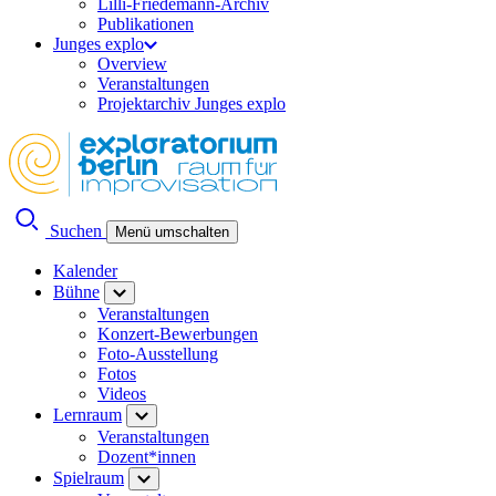
Lilli-Friedemann-Archiv
Publikationen
Junges explo
Overview
Veranstaltungen
Projektarchiv Junges explo
Suchen
Menü umschalten
Kalender
Bühne
Veranstaltungen
Konzert-Bewerbungen
Foto-Ausstellung
Fotos
Videos
Lernraum
Veranstaltungen
Dozent*innen
Spielraum