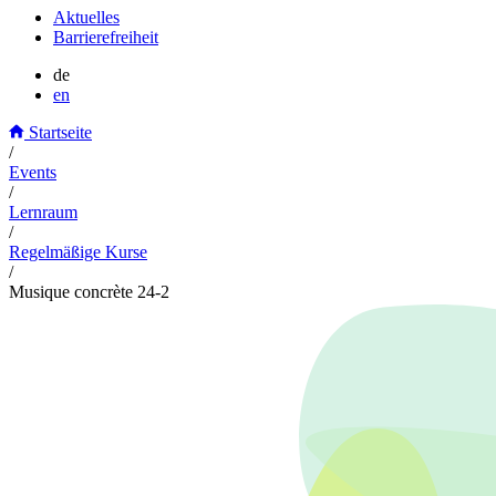
Aktuelles
Barrierefreiheit
de
en
Startseite
/
Events
/
Lernraum
/
Regelmäßige Kurse
/
Musique concrète 24-2