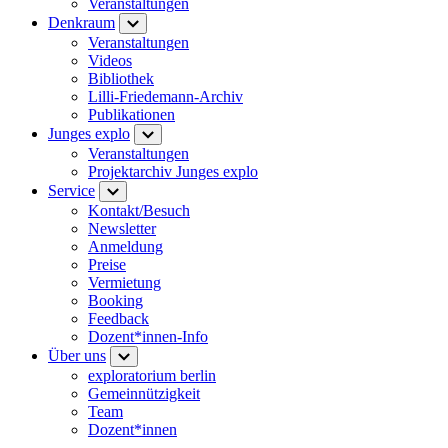
Veranstaltungen
Denkraum
Veranstaltungen
Videos
Bibliothek
Lilli-Friedemann-Archiv
Publikationen
Junges explo
Veranstaltungen
Projektarchiv Junges explo
Service
Kontakt/Besuch
Newsletter
Anmeldung
Preise
Vermietung
Booking
Feedback
Dozent*innen-Info
Über uns
exploratorium berlin
Gemeinnützigkeit
Team
Dozent*innen