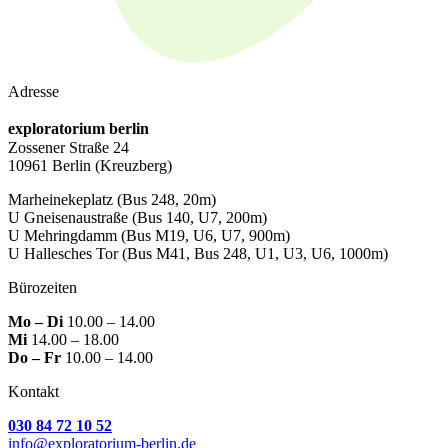
Adresse
exploratorium berlin
Zossener Straße 24
10961 Berlin
(Kreuzberg)
Marheinekeplatz
(Bus 248, 20m)
U Gneisenaustraße
(Bus 140, U7, 200m)
U Mehringdamm
(Bus M19, U6, U7, 900m)
U Hallesches Tor
(Bus M41, Bus 248, U1, U3, U6, 1000m)
Bürozeiten
Mo – Di
10.00 – 14.00
Mi
14.00 – 18.00
Do – Fr
10.00 – 14.00
Kontakt
030 84 72 10 52
info@exploratorium-berlin.de