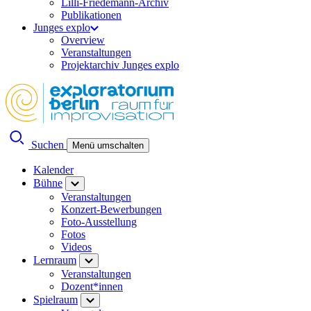
Lilli-Friedemann-Archiv
Publikationen
Junges explo
Overview
Veranstaltungen
Projektarchiv Junges explo
Suchen
Menü umschalten
Kalender
Bühne
Veranstaltungen
Konzert-Bewerbungen
Foto-Ausstellung
Fotos
Videos
Lernraum
Veranstaltungen
Dozent*innen
Spielraum