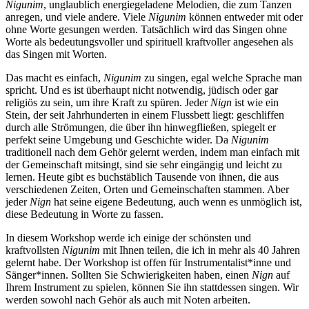
Nigunim
, unglaublich energiegeladene Melodien, die zum Tanzen
anregen, und viele andere. Viele
Nigunim
können entweder mit oder
ohne Worte gesungen werden. Tatsächlich wird das Singen ohne
Worte als bedeutungsvoller und spirituell kraftvoller angesehen als
das Singen mit Worten.
Das macht es einfach,
Nigunim
zu singen, egal welche Sprache man
spricht. Und es ist überhaupt nicht notwendig, jüdisch oder gar
religiös zu sein, um ihre Kraft zu spüren. Jeder
Nign
ist wie ein
Stein, der seit Jahrhunderten in einem Flussbett liegt: geschliffen
durch alle Strömungen, die über ihn hinwegfließen, spiegelt er
perfekt seine Umgebung und Geschichte wider. Da
Nigunim
traditionell nach dem Gehör gelernt werden, indem man einfach mit
der Gemeinschaft mitsingt, sind sie sehr eingängig und leicht zu
lernen. Heute gibt es buchstäblich Tausende von ihnen, die aus
verschiedenen Zeiten, Orten und Gemeinschaften stammen. Aber
jeder
Nign
hat seine eigene Bedeutung, auch wenn es unmöglich ist,
diese Bedeutung in Worte zu fassen.
In diesem Workshop werde ich einige der schönsten und
kraftvollsten
Nigunim
mit Ihnen teilen, die ich in mehr als 40 Jahren
gelernt habe. Der Workshop ist offen für Instrumentalist*inne und
Sänger*innen. Sollten Sie Schwierigkeiten haben, einen
Nign
auf
Ihrem Instrument zu spielen, können Sie ihn stattdessen singen. Wir
werden sowohl nach Gehör als auch mit Noten arbeiten.