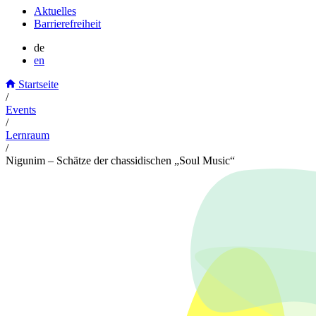
Aktuelles
Barrierefreiheit
de
en
Startseite
/
Events
/
Lernraum
/
Nigunim – Schätze der chassidischen „Soul Music“