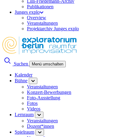
Lilli-Friedemann-Archiv
Publikationen
Junges explo
Overview
Veranstaltungen
Projektarchiv Junges explo
Suchen
Menü umschalten
Kalender
Bühne
Veranstaltungen
Konzert-Bewerbungen
Foto-Ausstellung
Fotos
Videos
Lernraum
Veranstaltungen
Dozent*innen
Spielraum