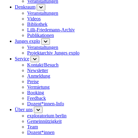
Veranstaltungen
Denkraum
Veranstaltungen
Videos
Bibliothek
Lilli-Friedemann-Archiv
Publikationen
Junges explo
Veranstaltungen
Projektarchiv Junges explo
Service
Kontakt/Besuch
Newsletter
Anmeldung
Preise
Vermietung
Booking
Feedback
Dozent*innen-Info
Über uns
exploratorium berlin
Gemeinnützigkeit
Team
Dozent*innen