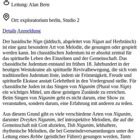
Leitung:
Alan Bern
Ort:
exploratorium berlin, Studio 2
Details
Anmeldung
Der hasidische
Nign
(jiddisch, abgeleitet von
Nigun
auf Herbräisch)
ist eine ganz besondere Art von Melodie, die gesungen oder gespielt
werden kann. Im chassidischen Judentum ist er absolut zentral für
das spirituelle Leben des Einzelnen und der Gemeinschaft. Das
chassidische Judentum entstand im frühen 18. Jahrhundert in der
heutigen Westukraine als spirituelle Revivalbewegung, die sich vom
traditionellen Judentum löste, indem sie Frömmigkeit, Freude und
spirituelle Ekstase anstatt Gelehrtheit in den Vordergrund stellte. Für
chassidische Juden ist das Singen von
Nigunim
(Plural von
Nign
)
ein wichtiges Mittel, um diese geistigen Zustände zu erreichen.
Beim Singen von
Nigunim
geht es nicht darum, eine Show zu
veranstalten, sondern darum, eine Erfahrung mit anderen zu teilen.
Aus diesem Grund gibt es viele verschiedene Arten von
Nigunim
,
darunter
Dveykes Nigunim
, tief introspektive Melodien, die auf die
Gemeinschaft mit Gott abzielen,
Tish Nigunim
, lebhaftere,
rhythmische Melodien, die bei Gemeindeversammlungen unter der
Leitung eines
Rebbe
(geistlicher Führer) gesungen werden,
Tants