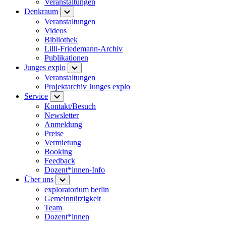
Veranstaltungen
Denkraum
Veranstaltungen
Videos
Bibliothek
Lilli-Friedemann-Archiv
Publikationen
Junges explo
Veranstaltungen
Projektarchiv Junges explo
Service
Kontakt/Besuch
Newsletter
Anmeldung
Preise
Vermietung
Booking
Feedback
Dozent*innen-Info
Über uns
exploratorium berlin
Gemeinnützigkeit
Team
Dozent*innen