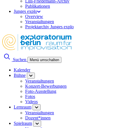
Lilli-Friedemann-Archiv
Publikationen
Junges explo
Overview
Veranstaltungen
Projektarchiv Junges explo
Suchen
Menü umschalten
Kalender
Bühne
Veranstaltungen
Konzert-Bewerbungen
Foto-Ausstellung
Fotos
Videos
Lernraum
Veranstaltungen
Dozent*innen
Spielraum