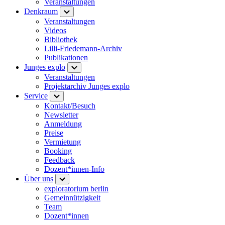
Veranstaltungen
Denkraum
Veranstaltungen
Videos
Bibliothek
Lilli-Friedemann-Archiv
Publikationen
Junges explo
Veranstaltungen
Projektarchiv Junges explo
Service
Kontakt/Besuch
Newsletter
Anmeldung
Preise
Vermietung
Booking
Feedback
Dozent*innen-Info
Über uns
exploratorium berlin
Gemeinnützigkeit
Team
Dozent*innen