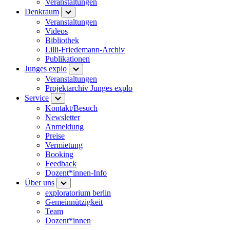
Veranstaltungen
Denkraum
Veranstaltungen
Videos
Bibliothek
Lilli-Friedemann-Archiv
Publikationen
Junges explo
Veranstaltungen
Projektarchiv Junges explo
Service
Kontakt/Besuch
Newsletter
Anmeldung
Preise
Vermietung
Booking
Feedback
Dozent*innen-Info
Über uns
exploratorium berlin
Gemeinnützigkeit
Team
Dozent*innen