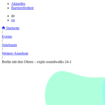
Aktuelles
Barrierefreiheit
de
en
Startseite
/
Events
/
Spielraum
/
Weitere Angebote
/
Berlin mit den Ohren – explo soundwalks 24-1