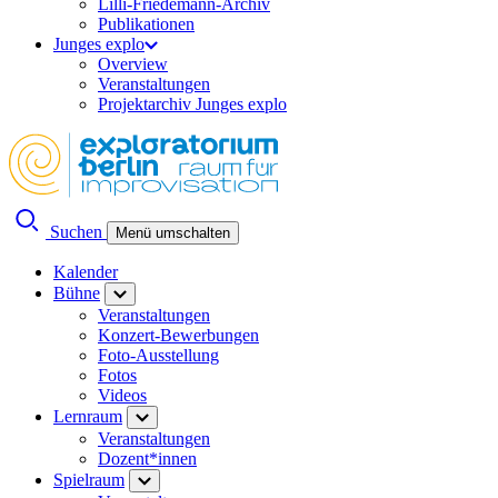
Lilli-Friedemann-Archiv
Publikationen
Junges explo
Overview
Veranstaltungen
Projektarchiv Junges explo
Suchen
Menü umschalten
Kalender
Bühne
Veranstaltungen
Konzert-Bewerbungen
Foto-Ausstellung
Fotos
Videos
Lernraum
Veranstaltungen
Dozent*innen
Spielraum