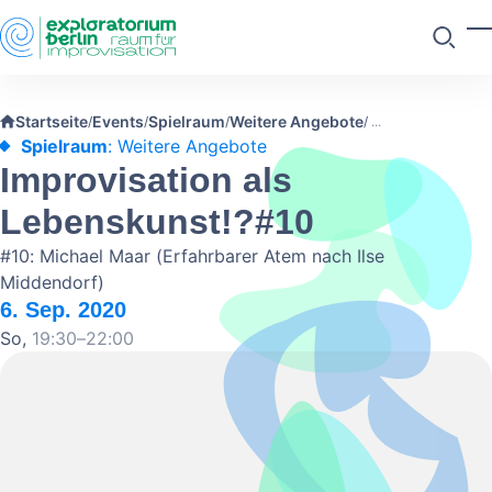
Skip to main content
M
Suchen
Startseite
Events
Spielraum
Weitere Angebote
/
/
/
/
Spielraum
: Weitere Angebote
Improvisation als
Lebenskunst!?#10
#10: Michael Maar (Erfahrbarer Atem nach Ilse
Middendorf)
6. Sep. 2020
So,
19:30–22:00